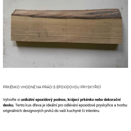
5
A
hvězdiček.
J
Í
T
?
HLEDAT
PRKÉNKO VHODNÉ NA PRÁCI S EPOXIDOVOU PRYSKYŘICÍ
D
O
Vytvořte si
unikátní epoxidový podnos, krájecí prkénko nebo dekorační
P
desku.
Tento kus dřeva je ideální pro odlévání epoxidové pryskyřice a tvorbu
O
originálních designových prvků do vaší kuchyně či interiéru.
R
U
Č
U