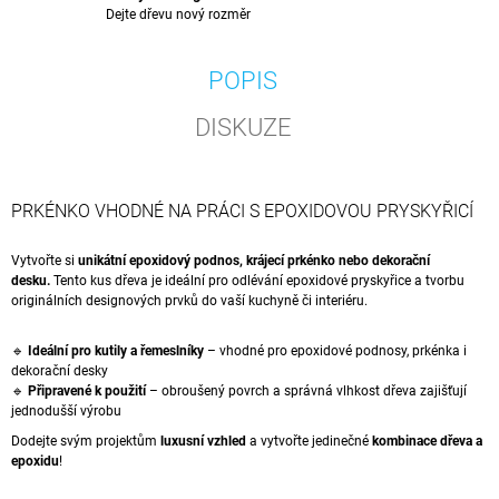
Dejte dřevu nový rozměr
POPIS
DISKUZE
PRKÉNKO VHODNÉ NA PRÁCI S EPOXIDOVOU PRYSKYŘICÍ
Vytvořte si
unikátní epoxidový podnos, krájecí prkénko nebo dekorační
desku.
Tento kus dřeva je ideální pro odlévání epoxidové pryskyřice a tvorbu
originálních designových prvků do vaší kuchyně či interiéru.
🔹
Ideální pro kutily a řemeslníky
– vhodné pro epoxidové podnosy, prkénka i
dekorační desky
🔹
Připravené k použití
– obroušený povrch a správná vlhkost dřeva zajišťují
jednodušší výrobu
Dodejte svým projektům
luxusní vzhled
a vytvořte jedinečné
kombinace dřeva a
epoxidu
!