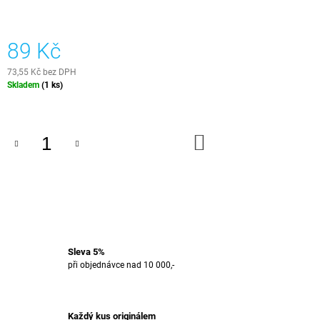
J
E
M
89 Kč
E
73,55 Kč bez DPH
B64
Měrná
Skladem
(1 ks)
-
cena:
OŘECH
(204X26
CM)
DO
KOŠÍKU
1
815
Kč
Sleva 5%
při objednávce nad 10 000,-
Každý kus originálem