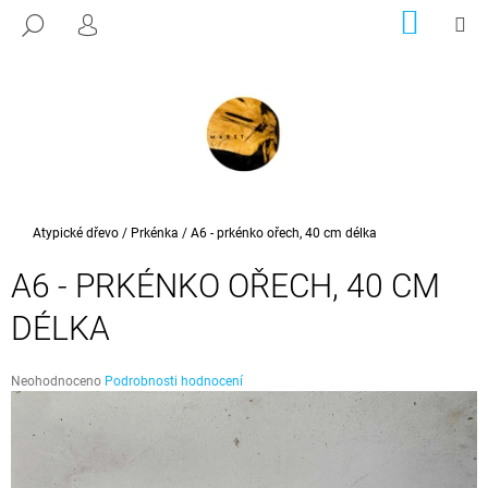
K
Přejít
NÁKUP
M
HLEDAT
na
KOŠÍK
PŘIHLÁŠENÍ
O
ZPĚT
ZPĚT
obsah
Š
Í
C
K
O
P
O
T
Domů
Atypické dřevo
/
Prkénka
/
A6 - prkénko ořech, 40 cm délka
Ř
A6 - PRKÉNKO OŘECH, 40 CM
E
B
DÉLKA
U
J
Průměrné
Neohodnoceno
Podrobnosti hodnocení
E
hodnocení
produktu
T
je
E
0,0
z
N