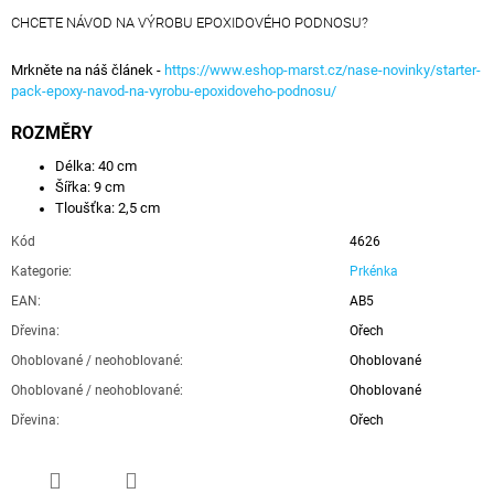
CHCETE NÁVOD NA VÝROBU EPOXIDOVÉHO PODNOSU?
Mrkněte na náš článek -
https://www.eshop-marst.cz/nase-novinky/starter-
pack-epoxy-navod-na-vyrobu-epoxidoveho-podnosu/
ROZMĚRY
Délka: 40 cm
Šířka: 9 cm
Tloušťka: 2,5 cm
Kód
4626
Kategorie
:
Prkénka
EAN
:
AB5
Dřevina
:
Ořech
Ohoblované / neohoblované
:
Ohoblované
Ohoblované / neohoblované
:
Ohoblované
Dřevina
:
Ořech