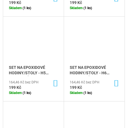
KOŠÍKU
KO
199 Kč
199 Kč
Skladem
(1 ks)
Skladem
(1 ks)
SET NA EPOXIDOVÉ
SET NA EPOXIDOVÉ
HODINY/STOLY - H5
HODINY/STOLY - H6
(35CM PRŮMĚR)
(35CM PRŮMĚR)
DO
DO
164,46 Kč bez DPH
164,46 Kč bez DPH
KOŠÍKU
KO
199 Kč
199 Kč
Skladem
(1 ks)
Skladem
(1 ks)