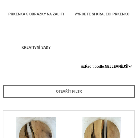
A
J
PRKÉNKA S OBRÁZKY NA ZALITÍ
VYROBTE SI KRÁJECÍ PRKÉNKO
Í
T
?
KREATIVNÍ SADY
Ř
Řadit podle:
NEJLEVNĚJŠÍ
A
HLEDAT
Z
E
OTEVŘÍT FILTR
N
D
O
Í
P
P
V
O
R
R
Ý
U
O
P
Č
D
U