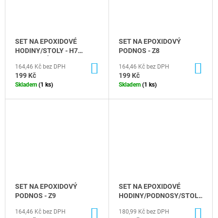
SET NA EPOXIDOVÉ
SET NA EPOXIDOVÝ
HODINY/STOLY - H7
PODNOS - Z8
(35CM PRŮMĚR)
DO
DO
164,46 Kč bez DPH
164,46 Kč bez DPH
KOŠÍKU
KO
199 Kč
199 Kč
Skladem
(1 ks)
Skladem
(1 ks)
SET NA EPOXIDOVÝ
SET NA EPOXIDOVÉ
PODNOS - Z9
HODINY/PODNOSY/STOLY
- D11 (35CM)
DO
DO
164,46 Kč bez DPH
180,99 Kč bez DPH