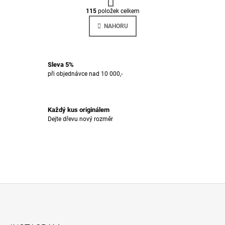
O
R
Á
115
položek celkem
V
N
L
K
NAHORU
Á
O
V
D
Á
A
N
C
Í
Sleva 5%
Í
při objednávce nad 10 000,-
P
R
V
K
Každý kus originálem
Y
Dejte dřevu nový rozměr
V
Ý
P
I
S
U
Z
Á