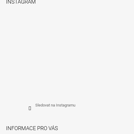
INSTAGRAM
P
A
T
Í
Sledovat na Instagramu
INFORMACE PRO VÁS