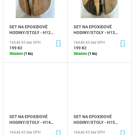
I
U
J
S
E
K
P
M
T
E
R
SET NA EPOXIDOVÉ
SET NA EPOXIDOVÉ
Ů
O
HODINY/STOLY - H12
HODINY/STOLY - H13
EPOXIDOVÝ
D
(35CM PRŮMĚR)
(35CM PRŮMĚR)
PODNOS
DO
DO
164,46 Kč bez DPH
164,46 Kč bez DPH
U
-
KOŠÍKU
KO
199 Kč
199 Kč
LIŠEJNÍK
K
Skladem
(1 ks)
Skladem
(1 ks)
2
T
499
Ů
Kč
SET NA EPOXIDOVÉ
SET NA EPOXIDOVÉ
HODINY/STOLY - H14
HODINY/STOLY - H15
(35CM PRŮMĚR)
(35CM PRŮMĚR)
DO
DO
164,46 Kč bez DPH
164,46 Kč bez DPH