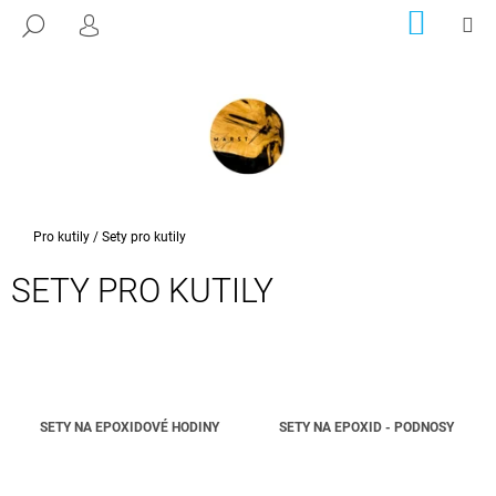
K
Přejít
NÁKUP
M
HLEDAT
na
KOŠÍK
PŘIHLÁŠENÍ
O
ZPĚT
ZPĚT
obsah
Š
Í
C
K
O
P
O
T
Domů
Pro kutily
/
Sety pro kutily
Ř
SETY PRO KUTILY
E
B
U
J
E
SETY NA EPOXIDOVÉ HODINY
SETY NA EPOXID - PODNOSY
T
E
N