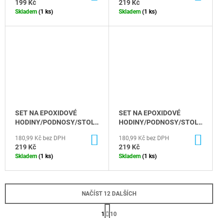
KOŠÍKU
KO
199 Kč
219 Kč
Skladem
(1 ks)
Skladem
(1 ks)
SET NA EPOXIDOVÉ
SET NA EPOXIDOVÉ
HODINY/PODNOSY/STOLY
HODINY/PODNOSY/STOLY
- D26 (35CM)
- D27 (35CM)
DO
DO
180,99 Kč bez DPH
180,99 Kč bez DPH
KOŠÍKU
KO
219 Kč
219 Kč
Skladem
(1 ks)
Skladem
(1 ks)
NAČÍST 12 DALŠÍCH
S
T
1
10