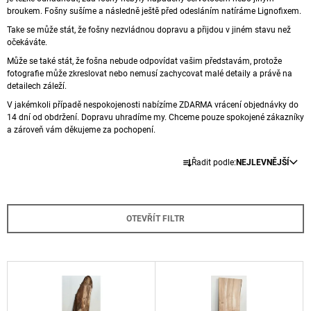
broukem. Fošny sušíme a následně ještě před odesláním natíráme Lignofixem.
A
Take se může stát, že fošny nezvládnou dopravu a přijdou v jiném stavu než
J
očekáváte.
Í
Může se také stát, že fošna nebude odpovídat vašim představám, protože
T
fotografie může zkreslovat nebo nemusí zachycovat malé detaily a právě na
?
detailech záleží.
V jakémkoli případě nespokojenosti nabízíme ZDARMA vrácení objednávky do
14 dní od obdržení. Dopravu uhradíme my. Chceme pouze spokojené zákazníky
a zároveň vám děkujeme za pochopení.
Ř
HLEDAT
Řadit podle:
NEJLEVNĚJŠÍ
A
Z
E
D
OTEVŘÍT FILTR
N
O
P
Í
O
P
V
R
R
U
Ý
Č
O
P
U