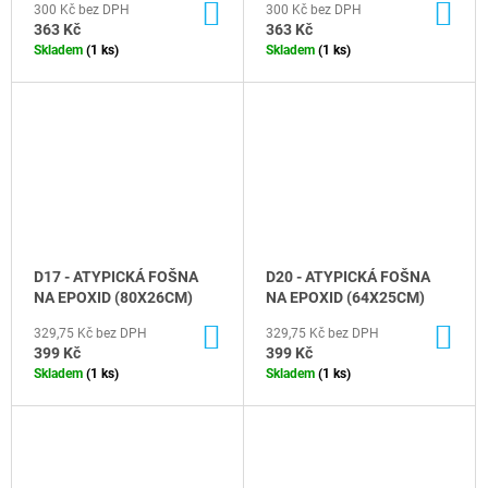
DO
DO
300 Kč bez DPH
300 Kč bez DPH
KOŠÍKU
KO
363 Kč
363 Kč
Skladem
(1 ks)
Skladem
(1 ks)
D17 - ATYPICKÁ FOŠNA
D20 - ATYPICKÁ FOŠNA
NA EPOXID (80X26CM)
NA EPOXID (64X25CM)
DO
DO
329,75 Kč bez DPH
329,75 Kč bez DPH
KOŠÍKU
KO
399 Kč
399 Kč
Skladem
(1 ks)
Skladem
(1 ks)