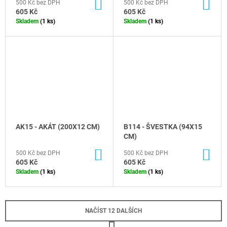
DO
DO
500 Kč bez DPH
500 Kč bez DPH
KOŠÍKU
KO
605 Kč
605 Kč
Skladem
(1 ks)
Skladem
(1 ks)
AK15 - AKÁT (200X12 CM)
B114 - ŠVESTKA (94X15
CM)
DO
DO
500 Kč bez DPH
500 Kč bez DPH
KOŠÍKU
KO
605 Kč
605 Kč
Skladem
(1 ks)
Skladem
(1 ks)
NAČÍST 12 DALŠÍCH
S