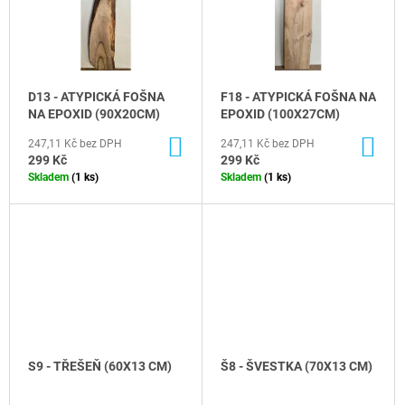
D
I
J
U
E
S
M
K
P
E
T
R
D13 - ATYPICKÁ FOŠNA
F18 - ATYPICKÁ FOŠNA NA
Ů
O
B64
NA EPOXID (90X20CM)
EPOXID (100X27CM)
-
D
OŘECH
DO
DO
247,11 Kč bez DPH
247,11 Kč bez DPH
U
(204X26
KOŠÍKU
KO
299 Kč
299 Kč
CM)
K
Skladem
(1 ks)
Skladem
(1 ks)
1
T
815
Kč
Ů
S9 - TŘEŠEŇ (60X13 CM)
Š8 - ŠVESTKA (70X13 CM)