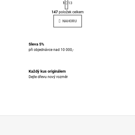
T
1
13
O
R
Á
147
položek celkem
V
N
L
K
NAHORU
Á
O
V
D
Á
A
N
C
Í
Sleva 5%
Í
při objednávce nad 10 000,-
P
R
V
K
Každý kus originálem
Y
Dejte dřevu nový rozměr
V
Ý
P
I
S
U
Z