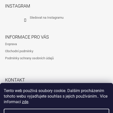
Á
INSTAGRAM
P
A
Sledovat na Instagramu
T
Í
INFORMACE PRO VÁS
Doprava
Obchodní podmínky
Podmínky ochrany osobních údajů
KONTAKT
792323260
Tento web používá soubory cookie. Dalším procházením
tohoto webu vyjadřujete souhlas s jejich používáním.. Více
informací
zde
.
Instagram