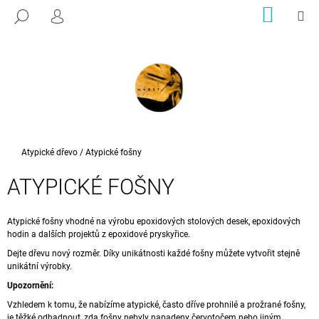
K
Přejít
NÁKUP
M
HLEDAT
na
KOŠÍK
PŘIHLÁŠENÍ
O
ZPĚT
ZPĚT
obsah
Š
Í
C
K
O
P
O
T
Domů
Atypické dřevo
/
Atypické fošny
Ř
ATYPICKÉ FOŠNY
E
B
U
Atypické fošny vhodné na výrobu epoxidových stolových desek, epoxidových
hodin a dalších projektů z epoxidové pryskyřice.
J
Dejte dřevu nový rozměr. Díky unikátnosti každé fošny můžete vytvořit stejně
E
unikátní výrobky.
T
Upozornění:
E
Vzhledem k tomu, že nabízíme atypické, často dříve prohnilé a prožrané fošny,
N
je těžké odhadnout, zda fošny nebyly napadeny červotočem nebo jiným