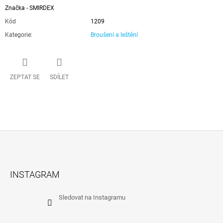
Značka - SMIRDEX
Kód
1209
Kategorie
:
Broušení a leštění
ZEPTAT SE
SDÍLET
Z
Á
INSTAGRAM
P
A
Sledovat na Instagramu
T
Í