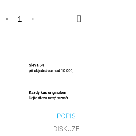
J
E
M
DO
KOŠÍKU
E
EPOXIDOVÝ
PODNOS
-
LIŠEJNÍK
2
499
Sleva 5%
Kč
při objednávce nad 10 000,-
Každý kus originálem
Dejte dřevu nový rozměr
POPIS
DISKUZE