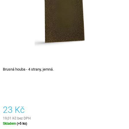
hvězdiček.
A
J
Í
T
?
HLEDAT
Brusná houba - 4 strany, jemná.
D
O
P
O
23 Kč
R
U
19,01 Kč bez DPH
Č
Měrná
Skladem
(>5 ks)
U
cena: