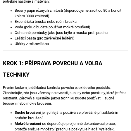
potřebné nástroje a materiály:
J
E
Brusný papír různých zrnitostí (doporučujeme začít od 80 a končit
M
kolem 3000 zrnitostí)
E
Excentrická bruska nebo ruční bruska
Voda (pokud budete používat mokré broušení)
Ochranné pomůcky, jako jsou brýle a maska proti prachu
DUBOVÝ
Lešticí pasta (pro závěrečné leštění)
PODNOS
Utěrky z mikrovlákna
S
EPOXIDOVOU
PRYSKYŘICÍ
-
KROK 1: PŘÍPRAVA POVRCHU A VOLBA
LAGUN
2
TECHNIKY
420
Kč
Prvním krokem je důkladná kontrola povrchu epoxidového produktu.
Zkontrolujte, zda jsou všechny nerovnosti, bubliny nebo praskliny, které je třeba
odstranit. Zároveň si ujasněte, jakou techniku budete používat – suché
broušení nebo mokré broušení.
Suché broušení
je rychlejší a používá se převážně při základním
hrubém broušení.
Mokré broušení
se doporučuje pro jemné dokončovací práce,
protože snižuje množství prachu a poskytuje hladší výsledek.