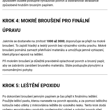
způsobem budete postupně vyhlazovat povrch a odstraňovat škrábance
způsobené hrubším brusným papírem.
KROK 4: MOKRÉ BROUŠENÍ PRO FINÁLNÍ
ÚPRAVU
Jakmile se dostanete na zrnitost
1000 až 3000
, doporučuje se přejít na mokré
broušení. To zajistí hladký a lesklý povrch bez výrazného vzniku prachu. Mokré
broušení pomáhá zamezit přehřívání materiálu a umožňuje jemné vyhlazení,
které připraví epoxid na leštění.
Při mokrém broušení je důležité pravidelně oplachovat povrch a brusný papír,
aby se zabránilo zanášení brusného materiálu. Stále postupujte plynulými a
rovnoměrnými pohyby.
KROK 5: LEŠTĚNÍ EPOXIDU
Po dokončení broušení jemným papírem je čas přejít k finálnímu leštění.
Použijte lešticí pastu, kterou nanesete na povrch epoxidu, a za pomoci lešticího
kotouče nebo utěrky z mikrovlákna leštěte do vysokého lesku. Tento krok dodá
vašemu epoxidovému produktu profesionální vzhled a ochrání povrch před