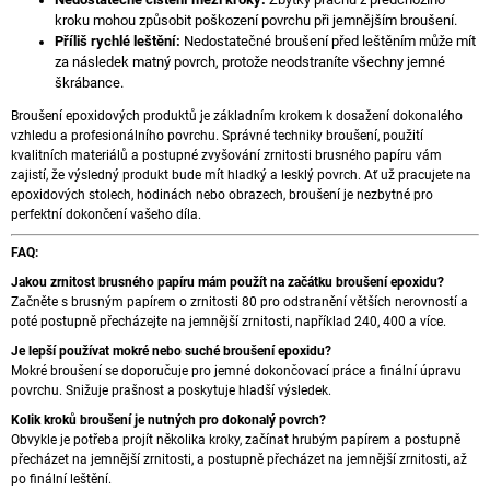
kroku mohou způsobit poškození povrchu při jemnějším broušení.
Příliš rychlé leštění:
Nedostatečné broušení před leštěním může mít
za následek matný povrch, protože neodstraníte všechny jemné
škrábance.
Broušení epoxidových produktů je základním krokem k dosažení dokonalého
vzhledu a profesionálního povrchu. Správné techniky broušení, použití
kvalitních materiálů a postupné zvyšování zrnitosti brusného papíru vám
zajistí, že výsledný produkt bude mít hladký a lesklý povrch. Ať už pracujete na
epoxidových stolech, hodinách nebo obrazech, broušení je nezbytné pro
perfektní dokončení vašeho díla.
FAQ:
Jakou zrnitost brusného papíru mám použít na začátku broušení epoxidu?
Začněte s brusným papírem o zrnitosti 80 pro odstranění větších nerovností a
poté postupně přecházejte na jemnější zrnitosti, například 240, 400 a více.
Je lepší používat mokré nebo suché broušení epoxidu?
Mokré broušení se doporučuje pro jemné dokončovací práce a finální úpravu
povrchu. Snižuje prašnost a poskytuje hladší výsledek.
Kolik kroků broušení je nutných pro dokonalý povrch?
Obvykle je potřeba projít několika kroky, začínat hrubým papírem a postupně
přecházet na jemnější zrnitosti,
a postupně přecházet na jemnější zrnitosti, až
po finální leštění.