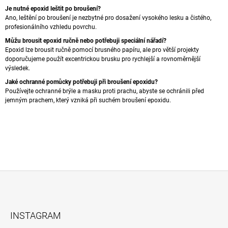
Je nutné epoxid leštit po broušení?
Ano, leštění po broušení je nezbytné pro dosažení vysokého lesku a čistého,
profesionálního vzhledu povrchu.
Můžu brousit epoxid ručně nebo potřebuji speciální nářadí?
Epoxid lze brousit ručně pomocí brusného papíru, ale pro větší projekty
doporučujeme použít excentrickou brusku pro rychlejší a rovnoměrnější
výsledek.
Jaké ochranné pomůcky potřebuji při broušení epoxidu?
Používejte ochranné brýle a masku proti prachu, abyste se ochránili před
jemným prachem, který vzniká při suchém broušení epoxidu.
Z
Á
INSTAGRAM
P