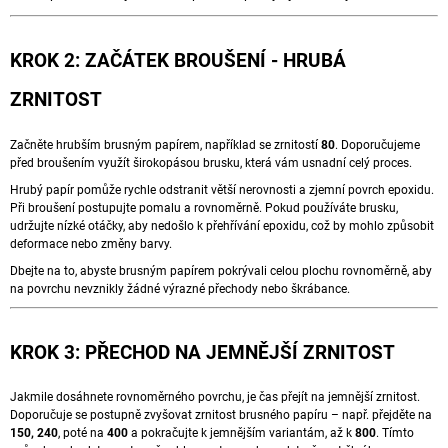
KROK 2: ZAČÁTEK BROUŠENÍ - HRUBÁ
ZRNITOST
Začněte hrubším brusným papírem, například se zrnitostí
80
. Doporučujeme
před broušením využít širokopásou brusku, která vám usnadní celý proces.
Hrubý papír pomůže rychle odstranit větší nerovnosti a zjemní povrch epoxidu.
Při broušení postupujte pomalu a rovnoměrně. Pokud používáte brusku,
udržujte nízké otáčky, aby nedošlo k přehřívání epoxidu, což by mohlo způsobit
deformace nebo změny barvy.
Dbejte na to, abyste brusným papírem pokrývali celou plochu rovnoměrně, aby
na povrchu nevznikly žádné výrazné přechody nebo škrábance.
KROK 3: PŘECHOD NA JEMNĚJŠÍ ZRNITOST
Jakmile dosáhnete rovnoměrného povrchu, je čas přejít na jemnější zrnitost.
Doporučuje se postupně zvyšovat zrnitost brusného papíru – např. přejděte na
150,
240
, poté na
400
a pokračujte k jemnějším variantám, až k
800
. Tímto