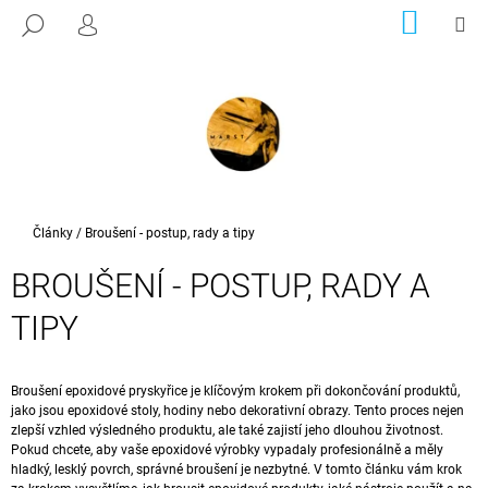
K
Přejít
NÁKUP
M
HLEDAT
na
KOŠÍK
PŘIHLÁŠENÍ
O
ZPĚT
ZPĚT
obsah
Š
Í
C
K
O
P
O
T
Domů
Články
/
Broušení - postup, rady a tipy
Ř
BROUŠENÍ - POSTUP, RADY A
E
B
TIPY
U
J
Broušení epoxidové pryskyřice je klíčovým krokem při dokončování produktů,
E
jako jsou epoxidové stoly, hodiny nebo dekorativní obrazy. Tento proces nejen
T
zlepší vzhled výsledného produktu, ale také zajistí jeho dlouhou životnost.
Pokud chcete, aby vaše epoxidové výrobky vypadaly profesionálně a měly
E
hladký, lesklý povrch, správné broušení je nezbytné. V tomto článku vám krok
N