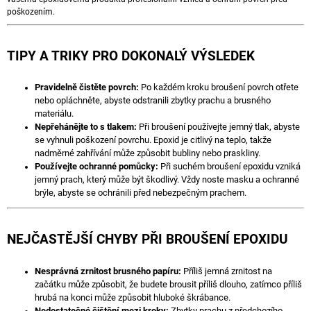
poškozením.
TIPY A TRIKY PRO DOKONALÝ VÝSLEDEK
Pravidelně čistěte povrch:
Po každém kroku broušení povrch otřete
nebo opláchněte, abyste odstranili zbytky prachu a brusného
materiálu.
Nepřehánějte to s tlakem:
Při broušení používejte jemný tlak, abyste
se vyhnuli poškození povrchu. Epoxid je citlivý na teplo, takže
nadměrné zahřívání může způsobit bubliny nebo praskliny.
Používejte ochranné pomůcky:
Při suchém broušení epoxidu vzniká
jemný prach, který může být škodlivý. Vždy noste masku a ochranné
brýle, abyste se ochránili před nebezpečným prachem.
NEJČASTĚJŠÍ CHYBY PŘI BROUŠENÍ EPOXIDU
Nesprávná zrnitost brusného papíru:
Příliš jemná zrnitost na
začátku může způsobit, že budete brousit příliš dlouho, zatímco příliš
hrubá na konci může způsobit hluboké škrábance.
Nedostatečné čištění mezi kroky:
Zbytky prachu z předchozího