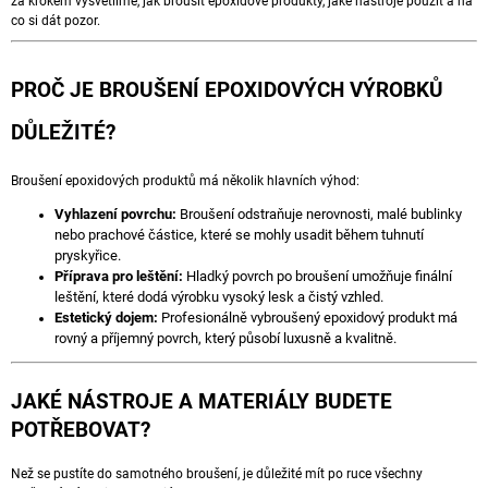
za krokem vysvětlíme, jak brousit epoxidové produkty, jaké nástroje použít a na
A
co si dát pozor.
J
Í
PROČ JE BROUŠENÍ EPOXIDOVÝCH VÝROBKŮ
T
DŮLEŽITÉ?
?
Broušení epoxidových produktů má několik hlavních výhod:
Vyhlazení povrchu:
Broušení odstraňuje nerovnosti, malé bublinky
nebo prachové částice, které se mohly usadit během tuhnutí
HLEDAT
pryskyřice.
Příprava pro leštění:
Hladký povrch po broušení umožňuje finální
leštění, které dodá výrobku vysoký lesk a čistý vzhled.
Estetický dojem:
Profesionálně vybroušený epoxidový produkt má
D
rovný a příjemný povrch, který působí luxusně a kvalitně.
O
P
JAKÉ NÁSTROJE A MATERIÁLY BUDETE
O
R
POTŘEBOVAT?
U
Č
Než se pustíte do samotného broušení, je důležité mít po ruce všechny
U