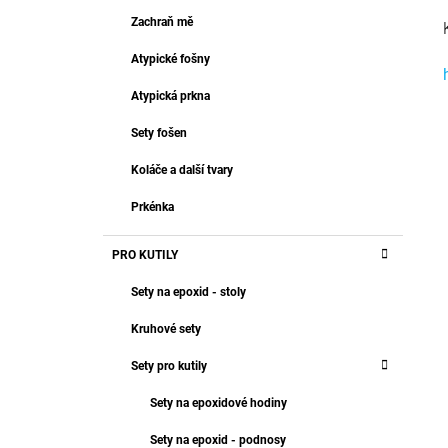
T
499 Kč
R
Zachraň mě
E
A
G
Atypické fošny
O
N
R
N
Atypická prkna
I
Í
E
Sety fošen
P
A
Koláče a další tvary
N
Prkénka
E
L
PRO KUTILY
Sety na epoxid - stoly
Kruhové sety
Sety pro kutily
Sety na epoxidové hodiny
Sety na epoxid - podnosy