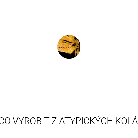
CO POTŘEBUJETE NAJÍT?
HLEDAT
DOPORUČUJEME
CO VYROBIT Z ATYPICKÝCH KOL
SPE - S15 PODNOS
DUBOVÝ RUSTIK