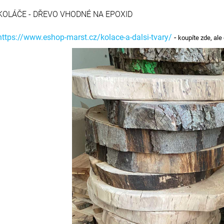
2 349 Kč
6 600 Kč
KOLÁČE - DŘEVO VHODNÉ NA EPOXID
https://www.eshop-marst.cz/kolace-a-dalsi-tvary/
-
koupíte zde, al