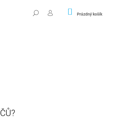
NÁKUPNÍ
HLEDAT
KOŠÍK
Prázdný košík
PŘIHLÁŠENÍ
Následující
ÁČŮ?
ÁLNÍ STOLEK