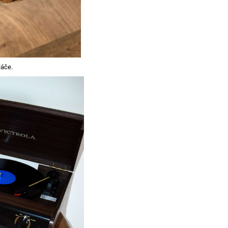
láče.