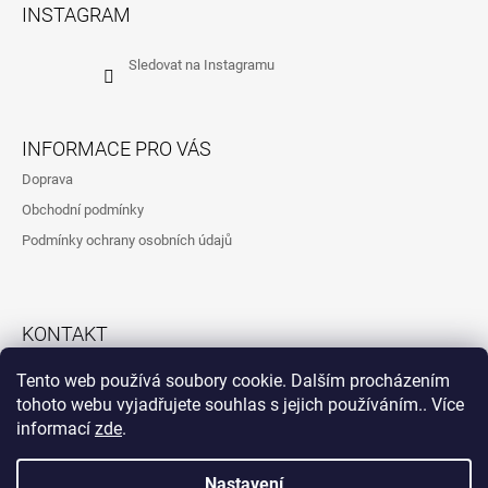
Á
INSTAGRAM
P
A
Sledovat na Instagramu
T
Í
INFORMACE PRO VÁS
Doprava
Obchodní podmínky
Podmínky ochrany osobních údajů
KONTAKT
792323260
Tento web používá soubory cookie. Dalším procházením
tohoto webu vyjadřujete souhlas s jejich používáním.. Více
informací
zde
.
Instagram
Nastavení