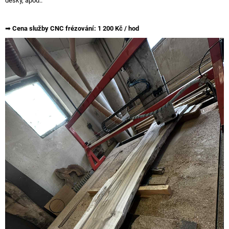
desky, apod..
A
J
➡
Cena služby CNC frézování: 1 200 Kč / hod
Í
T
?
HLEDAT
D
O
P
O
R
U
Č
U