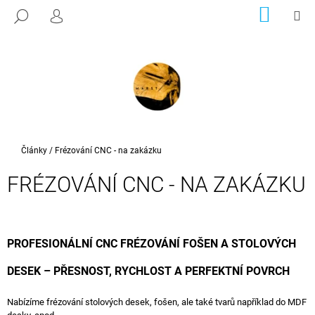
K
Přejít
NÁKUP
M
HLEDAT
na
KOŠÍK
PŘIHLÁŠENÍ
O
ZPĚT
ZPĚT
obsah
Š
Í
C
K
O
P
O
T
Domů
Články
/
Frézování CNC - na zakázku
Ř
FRÉZOVÁNÍ CNC - NA ZAKÁZKU
E
B
U
J
PROFESIONÁLNÍ CNC FRÉZOVÁNÍ FOŠEN A STOLOVÝCH
E
DESEK – PŘESNOST, RYCHLOST A PERFEKTNÍ POVRCH
T
E
Nabízíme frézování stolových desek, fošen, ale také tvarů například do MDF
N