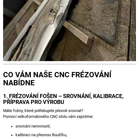
J
E
M
E
ATYPICKÉ
HODINY
KAŠTAN
-
CHESTNUT
EDGE
1
CO VÁM NAŠE CNC FRÉZOVÁNÍ
390
NABÍDNE
Kč
1. FRÉZOVÁNÍ FOŠEN – SROVNÁNÍ, KALIBRACE,
PŘÍPRAVA PRO VÝROBU
Máte fošny, které potřebujete přesně srovnat?
Pomocí velkoformátového CNC stolu vám zajistíme:
srovnání nerovností,
kalibraci na přesnou tloušťku,