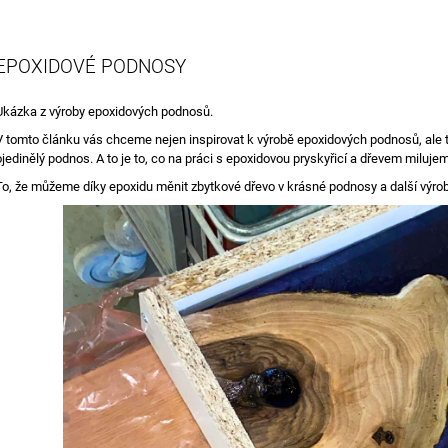
27 000 Kč
1 815 Kč
EPOXIDOVÉ PODNOSY
Ukázka z výroby epoxidových podnosů.
V tomto článku vás chceme nejen inspirovat k výrobě epoxidových podnosů, ale t
ojedinělý podnos. A to je to, co na práci s epoxidovou pryskyřicí a dřevem miluje
To, že můžeme díky epoxidu měnit zbytkové dřevo v krásné podnosy a další výro