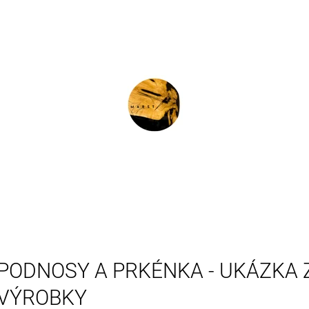
CO POTŘEBUJETE NAJÍT?
HLEDAT
DOPORUČUJEME
PODNOSY A PRKÉNKA - UKÁZKA 
VÝROBKY
STOLOVÁ DESKA DUB RIVERSHINE
B64 - OŘECH (2