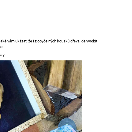
aké vám ukázat, že i z obyčejných kousků dřeva jde vyrobit
me.
bky.