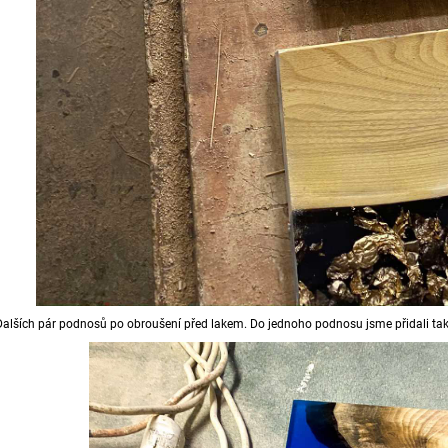
Dalších pár podnosů po obroušení před lakem. Do jednoho podnosu jsme přidali také 