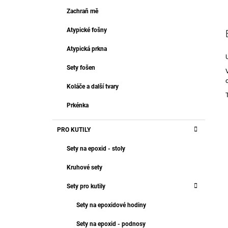
T
499 Kč
R
Zachraň mě
E
A
G
Atypické fošny
O
N
R
N
Atypická prkna
I
Í
E
Sety fošen
P
A
Koláče a další tvary
N
Prkénka
E
L
PRO KUTILY
Sety na epoxid - stoly
Kruhové sety
Sety pro kutily
Sety na epoxidové hodiny
Sety na epoxid - podnosy