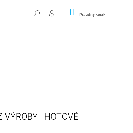
NÁKUPNÍ
HLEDAT
KOŠÍK
Prázdný košík
PŘIHLÁŠENÍ
Následující
Z VÝROBY I HOTOVÉ
04X26 CM)