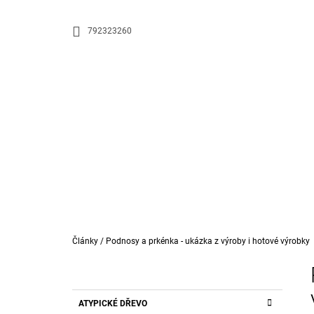
K
Přejít
na
O
ZPĚT
ZPĚT
792323260
obsah
DO
DO
Š
OBCHODU
OBCHODU
Í
K
Domů
Články
/
Podnosy a prkénka - ukázka z výroby i hotové výrobky
P
O
S
K
Přeskočit
E-BOOK - EPOXIDOVÁ PRYSKYŘICE
ATYPICKÉ DŘEVO
T
A
kategorie