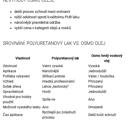
NEVÝHODY OSMO OLEJE
delší proces schnutí mezi vrstvami
nižší odolnost oproti kvalitnímu PUR laku
náročnější pravidelná údržba
vyšší cena v kategorii olejů a vosků
SROVNÁNÍ: POLYURETANOVÝ LAK VS. OSMO OLEJ
Osmo tvrdý voskový
Vlastnost
Polyuretanový lak
olej
Odolnost
Velmi vysoká
Vysoká
Aplikace
Náročnější
Jednodušší
Potřeba vybavení
Stříkací pistole
Válec / houbička
Vzhled
Hladký, profesionální
Přirozený
Dotek dřeva
Lehce „technický“
Přirozený
Opravitelnost
Horší
Jednodušší
Vhodné pro hobby
Spíše ne
Ano
použití
Možnost vysokého lesku
Ano
Omezeně
Rychlejší po zvládnutí
Čas aplikace
Delší kvůli schnutí
procesu