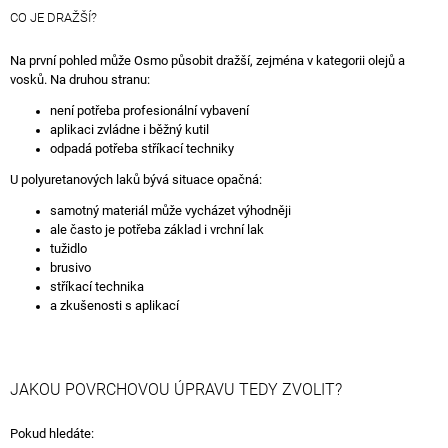
CO JE DRAŽŠÍ?
Na první pohled může Osmo působit dražší, zejména v kategorii olejů a
vosků. Na druhou stranu:
není potřeba profesionální vybavení
aplikaci zvládne i běžný kutil
odpadá potřeba stříkací techniky
U polyuretanových laků bývá situace opačná:
samotný materiál může vycházet výhodněji
ale často je potřeba základ i vrchní lak
tužidlo
brusivo
stříkací technika
a zkušenosti s aplikací
JAKOU POVRCHOVOU ÚPRAVU TEDY ZVOLIT?
Pokud hledáte: