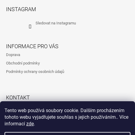
Á
INSTAGRAM
P
A
Sledovat na Instagramu
T
Í
INFORMACE PRO VÁS
Doprava
Obchodní podmínky
Podmínky ochrany osobních údajů
KONTAKT
792323260
Tento web používá soubory cookie. Dalším procházením
tohoto webu vyjadřujete souhlas s jejich používáním.. Více
informací
zde
.
Instagram