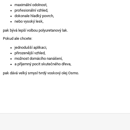
maximální odolnost,
profesionální vzhled,
dokonale hladký povrch,
nebo vysoký lesk,
pak bývá lepší volbou polyuretanový lak.
Pokud ale chcete:
jednodušší aplikaci,
přirozenější vzhled,
možnost domácího nanášení,
a příjemný pocit skutečného dřeva,
pak dává velký smysl tvrdý voskový olej Osmo.
Z