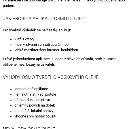
Po nanesení se doporučuje povrch jemně rozleštit měkkým kotoučem nebo
padem.
JAK PROBÍHÁ APLIKACE OSMO OLEJE?
Pro kvalitní výsledek se nejčastěji aplikují:
2 až 3 vrstvy
mezi vrstvami schnutí cca 24 hodin
lehké mezibroušení brusnou houbičkou
Právě jednoduchost aplikace je jeden z hlavních důvodů, proč je Osmo
oblíbené mezi běžnými uživateli.
VÝHODY OSMO TVRDÉHO VOSKOVÉHO OLEJE
jednoduchá aplikace
není nutná stříkací pistole
přirozený vzhled dřeva
příjemný povrch na dotek
snadnější lokální opravy
vhodné i pro hobby použití