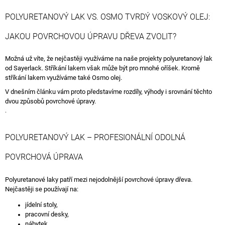
A
POLYURETANOVÝ LAK VS. OSMO TVRDÝ VOSKOVÝ OLEJ:
J
JAKOU POVRCHOVOU ÚPRAVU DŘEVA ZVOLIT?
Í
T
Možná už víte, že nejčastěji využíváme na naše projekty polyuretanový lak
?
od Sayerlack. Stříkání lakem však může být pro mnohé oříšek. Kromě
stříkání lakem využíváme také Osmo olej.
V dnešním článku vám proto představíme rozdíly, výhody i srovnání těchto
dvou způsobů povrchové úpravy.
.
HLEDAT
POLYURETANOVÝ LAK – PROFESIONÁLNÍ ODOLNÁ
D
POVRCHOVÁ ÚPRAVA
O
P
Polyuretanové laky patří mezi nejodolnější povrchové úpravy dřeva.
O
Nejčastěji se používají na:
R
U
jídelní stoly,
Č
pracovní desky,
U
nábytek,