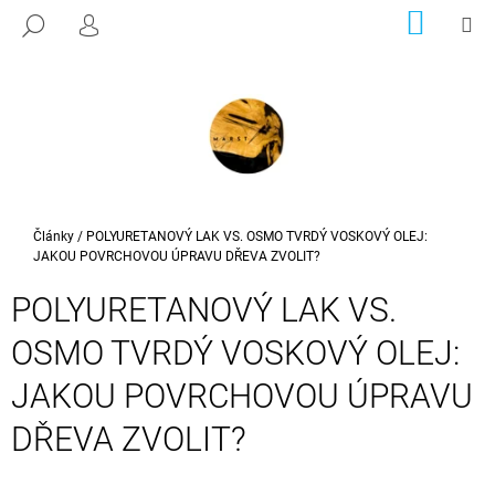
K
Přejít
NÁKUP
M
HLEDAT
na
KOŠÍK
PŘIHLÁŠENÍ
O
ZPĚT
ZPĚT
obsah
Š
Í
C
K
O
P
O
T
Domů
Články
/
POLYURETANOVÝ LAK VS. OSMO TVRDÝ VOSKOVÝ OLEJ:
JAKOU POVRCHOVOU ÚPRAVU DŘEVA ZVOLIT?
Ř
E
POLYURETANOVÝ LAK VS.
B
OSMO TVRDÝ VOSKOVÝ OLEJ:
U
J
JAKOU POVRCHOVOU ÚPRAVU
E
DŘEVA ZVOLIT?
T
E
N