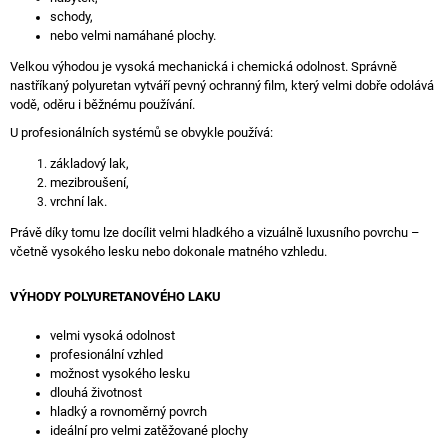
J
schody,
E
nebo velmi namáhané plochy.
M
Velkou výhodou je vysoká mechanická i chemická odolnost. Správně
E
nastříkaný polyuretan vytváří pevný ochranný film, který velmi dobře odolává
vodě, oděru i běžnému používání.
B64
U profesionálních systémů se obvykle používá:
-
OŘECH
základový lak,
(204X26
mezibroušení,
CM)
vrchní lak.
1
815
Právě díky tomu lze docílit velmi hladkého a vizuálně luxusního povrchu –
Kč
včetně vysokého lesku nebo dokonale matného vzhledu.
VÝHODY POLYURETANOVÉHO LAKU
velmi vysoká odolnost
profesionální vzhled
možnost vysokého lesku
dlouhá životnost
hladký a rovnoměrný povrch
ideální pro velmi zatěžované plochy