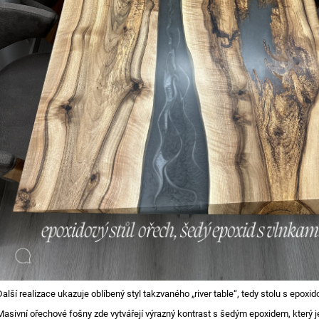
Další realizace ukazuje oblíbený styl takzvaného „river table“, tedy stolu s epoxi
Masivní ořechové fošny zde vytvářejí výrazný kontrast s šedým epoxidem, který j