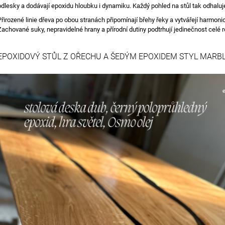
odlesky a dodávají epoxidu hloubku i dynamiku. Každý pohled na stůl tak odhaluje
Přirozené linie dřeva po obou stranách připomínají břehy řeky a vytvářejí harmo
Zachované suky, nepravidelné hrany a přírodní dutiny podtrhují jedinečnost celé r
EPOXIDOVÝ STŮL Z OŘECHU A ŠEDÝM EPOXIDEM STYL MARB