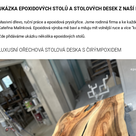
27 000 Kč
1 815 Kč
UKÁZKA EPOXIDOVÝCH STOLŮ A STOLOVÝCH DESEK Z NAŠÍ 
Masivní dřevo, ruční práce a epoxidová pryskyřice. Jsme rodinná firma a ke každé
Kateřina Malínková. Epoxidová výroba mě baví a miluju mít volnější ruce a více "k
Zde přidáváme ukázku několika epoxidových stolů.
LUXUSNÍ OŘECHOVÁ STOLOVÁ DESKA S ČIRÝMPOXIDEM