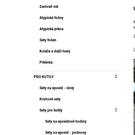
T
499 Kč
R
Zachraň mě
E
A
G
Atypické fošny
O
N
R
N
Atypická prkna
I
Í
E
Sety fošen
P
A
Koláče a další tvary
N
Prkénka
E
L
PRO KUTILY
Sety na epoxid - stoly
Kruhové sety
Sety pro kutily
Sety na epoxidové hodiny
Sety na epoxid - podnosy