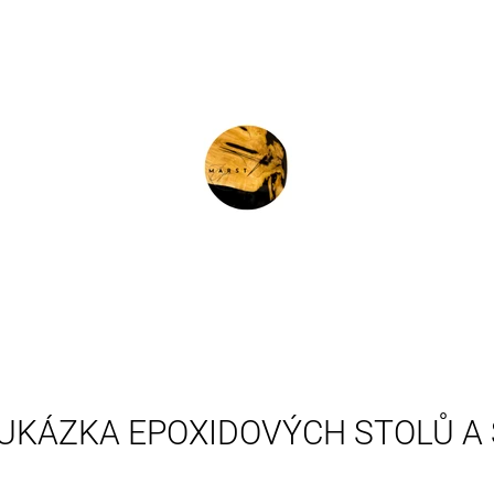
CO POTŘEBUJETE NAJÍT?
HLEDAT
DOPORUČUJEME
UKÁZKA EPOXIDOVÝCH STOLŮ A
STOLOVÁ DESKA DUB RIVERSHINE
B64 - OŘECH (2