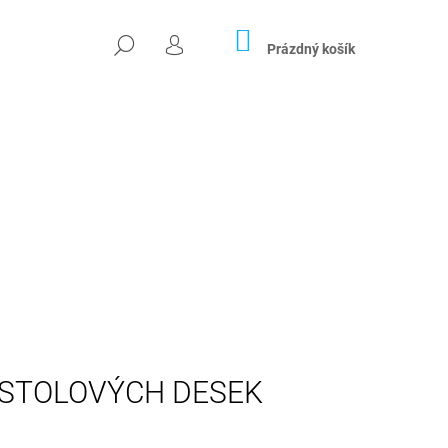
NÁKUPNÍ
HLEDAT
KOŠÍK
Prázdný košík
PŘIHLÁŠENÍ
Následující
 STOLOVÝCH DESEK
04X26 CM)