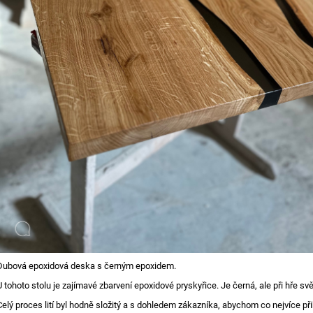
Dubová epoxidová deska s černým epoxidem.
U tohoto stolu je zajímavé zbarvení epoxidové pryskyřice. Je černá, ale při hře s
Celý proces lití byl hodně složitý a s dohledem zákazníka, abychom co nejvíce přib