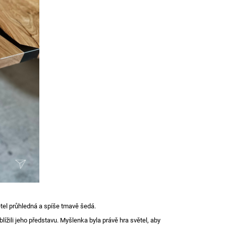
větel průhledná a spíše tmavě šedá.
lížili jeho představu. Myšlenka byla právě hra světel, aby