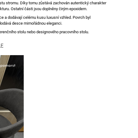
 růstu stromu. Díky tomu zůstává zachován autentický charakter
ukturu. Ostatní části jsou doplněny čirým epoxidem.
ce a dodávají celému kusu luxusní vzhled. Povrch byl
 dodává desce mimořádnou eleganci.
nferenčního stolu nebo designového pracovního stolu.
LE