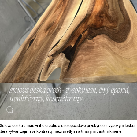
Stolová deska z masivního ořechu a čiré epoxidové pryskyřice s vysokým leske
která vytváří zajímavé kontrasty mezi světlými a tmavými částmi kmene.