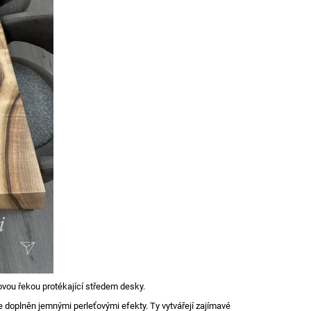
dovou řekou protékající středem desky.
e doplněn jemnými perleťovými efekty. Ty vytvářejí zajímavé