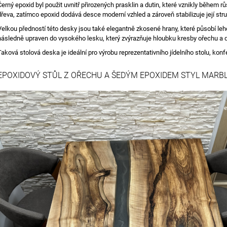
Černý epoxid byl použit uvnitř přirozených prasklin a dutin, které vznikly během
dřeva, zatímco epoxid dodává desce moderní vzhled a zároveň stabilizuje její str
Velkou předností této desky jsou také elegantně zkosené hrany, které působí leh
následně upraven do vysokého lesku, který zvýrazňuje hloubku kresby ořechu a
Taková stolová deska je ideální pro výrobu reprezentativního jídelního stolu, ko
EPOXIDOVÝ STŮL Z OŘECHU A ŠEDÝM EPOXIDEM STYL MARB