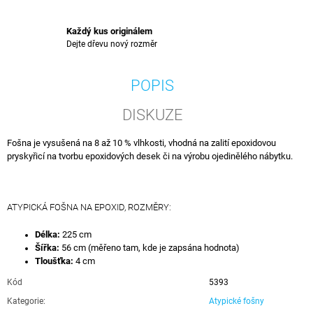
Každý kus originálem
Dejte dřevu nový rozměr
POPIS
DISKUZE
Fošna je vysušená na 8 až 10 % vlhkosti, vhodná na zalití epoxidovou
pryskyřicí na tvorbu epoxidových desek či na výrobu ojedinělého nábytku.
ATYPICKÁ FOŠNA NA EPOXID, ROZMĚRY:
Délka:
225 cm
Šířka:
56 cm (měřeno tam, kde je zapsána hodnota)
Tloušťka:
4 cm
Kód
5393
Kategorie
:
Atypické fošny