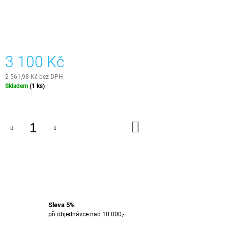
J
E
M
E
3 100 Kč
SPE
-
S18
2 561,98 Kč bez DPH
PODNOS
Měrná
Skladem
(1 ks)
cena:
2
349
Kč
DO
KOŠÍKU
Sleva 5%
při objednávce nad 10 000,-