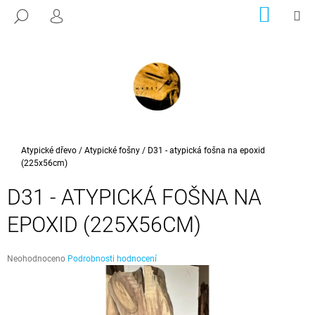
K
Přejít
NÁKUP
M
HLEDAT
na
KOŠÍK
PŘIHLÁŠENÍ
O
ZPĚT
ZPĚT
obsah
Š
Í
C
K
O
P
O
T
Domů
Atypické dřevo
/
Atypické fošny
/
D31 - atypická fošna na epoxid
(225x56cm)
Ř
E
D31 - ATYPICKÁ FOŠNA NA
B
EPOXID (225X56CM)
U
J
E
Průměrné
Neohodnoceno
Podrobnosti hodnocení
hodnocení
T
produktu
E
je
0,0
N