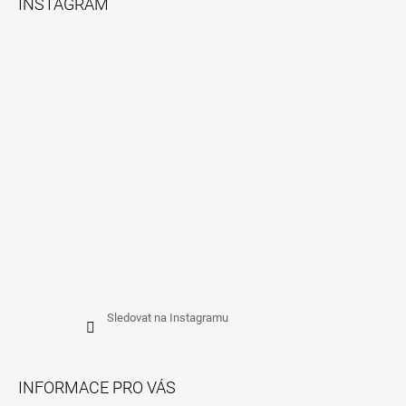
INSTAGRAM
P
A
T
Í
Sledovat na Instagramu
INFORMACE PRO VÁS