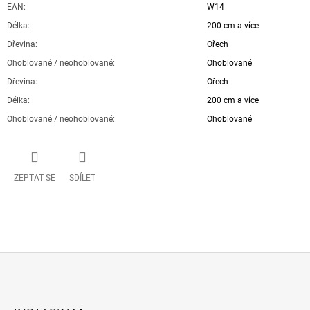
EAN
:
W14
Délka
:
200 cm a více
Dřevina
:
Ořech
Ohoblované / neohoblované
:
Ohoblované
Dřevina
:
Ořech
Délka
:
200 cm a více
Ohoblované / neohoblované
:
Ohoblované
ZEPTAT SE
SDÍLET
Z
Á