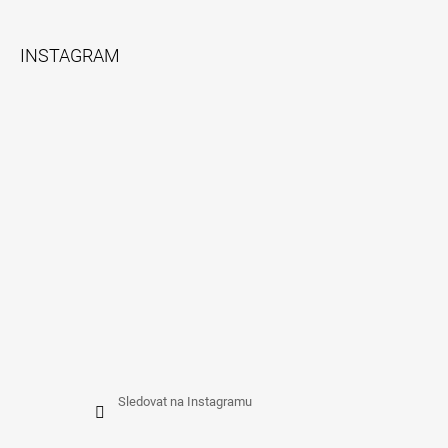
Z
Á
INSTAGRAM
P
A
T
Í
Sledovat na Instagramu