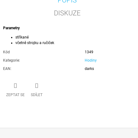
POPIS
DISKUZE
Parametry
stříkané
včetně strojku a ručiček
Kód
1349
Kategorie
:
Hodiny
EAN
:
darks
ZEPTAT SE
SDÍLET