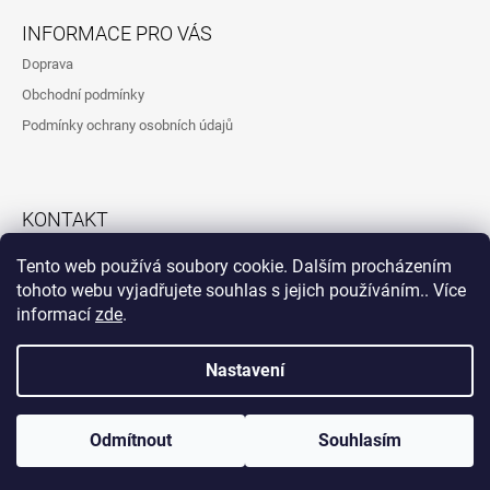
INFORMACE PRO VÁS
Doprava
Obchodní podmínky
Podmínky ochrany osobních údajů
KONTAKT
792323260
Tento web používá soubory cookie. Dalším procházením
tohoto webu vyjadřujete souhlas s jejich používáním.. Více
informací
zde
.
Instagram
Nastavení
Vytvořil Shoptet
© 2026 Atypické fošny Marst. Všechna práva
Odmítnout
Souhlasím
vyhrazena.