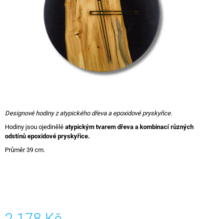
A
J
Í
T
?
HLEDAT
Designové hodiny z atypického dřeva a epoxidové pryskyřice.
Hodiny jsou ojedinělé
atypickým tvarem dřeva a kombinací různých
odstínů epoxidové pryskyřice.
Průměr 39 cm.
D
O
P
O
R
U
Č
2 178 Kč
U