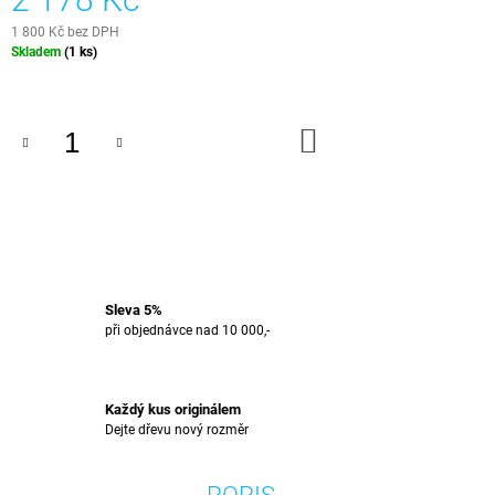
J
1 800 Kč bez DPH
E
Měrná
Skladem
(1 ks)
M
cena:
E
SET
DO
NA
KOŠÍKU
VÝROBU
KRÁJECÍHO
PRKÉNKA
-
EXOTIKA
IV
1
849
Sleva 5%
Kč
při objednávce nad 10 000,-
Každý kus originálem
Dejte dřevu nový rozměr