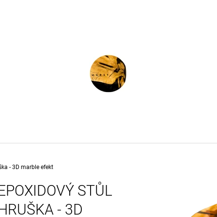
CO POTŘEBUJETE NAJÍT?
HLEDAT
DOPORUČUJEME
ška - 3D marble efekt
EPOXIDOVÝ STŮL
HRUŠKA - 3D
3D PUZZLE PRO DOSPĚLÉ -
SPE - S16 PODN