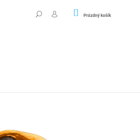
NÁKUPNÍ
HLEDAT
KOŠÍK
Prázdný košík
PŘIHLÁŠENÍ
Následující
OS