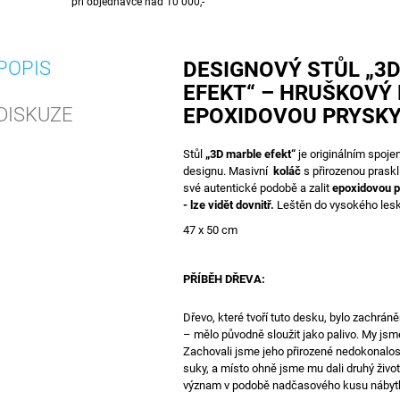
při objednávce nad 10 000,-
POPIS
DESIGNOVÝ STŮL „3
EFEKT“ – HRUŠKOVÝ 
DISKUZE
EPOXIDOVOU PRYSKY
Stůl
„3D marble efekt“
je originálním spoje
designu. Masivní
koláč
s přirozenou praskl
své autentické podobě a zalit
epoxidovou p
- lze vidět dovnitř.
Leštěn do vysokého lesk
47 x 50 cm
PŘÍBĚH DŘEVA:
Dřevo, které tvoří tuto desku, bylo zachrá
– mělo původně sloužit jako palivo. My jsme
Zachovali jsme jeho přirozené nedokonalosti
suky, a místo ohně jsme mu dali druhý živo
význam v podobě nadčasového kusu nábyt