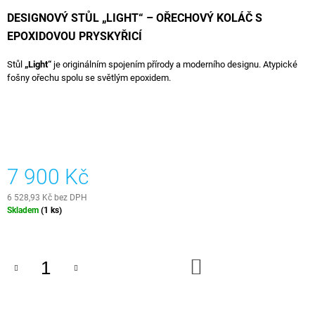
J
DESIGNOVÝ STŮL „LIGHT“ – OŘECHOVÝ KOLÁČ S
E
EPOXIDOVOU PRYSKYŘICÍ
M
E
Stůl
„Light“
je originálním spojením přírody a moderního designu. Atypické
fošny ořechu spolu se světlým epoxidem.
EPOXIDOVÝ
PODNOS
-
LIŠEJNÍK
2
499
Kč
7 900 Kč
6 528,93 Kč bez DPH
Měrná
Skladem
(1 ks)
cena:
DO
KOŠÍKU