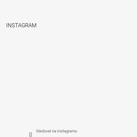
Z
Á
INSTAGRAM
P
A
T
Í
Sledovat na Instagramu