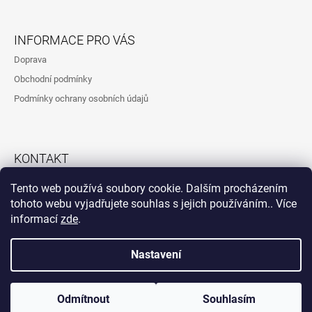
INFORMACE PRO VÁS
Doprava
Obchodní podmínky
Podmínky ochrany osobních údajů
KONTAKT
792323260
Tento web používá soubory cookie. Dalším procházením
tohoto webu vyjadřujete souhlas s jejich používáním.. Více
informací
zde
.
Instagram
Nastavení
Vytvořil Shoptet
© 2026 Atypické fošny Marst. Všechna práva
Odmítnout
Souhlasím
vyhrazena.