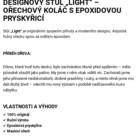
DESIGNOVÝ STŮL „LIGHT“ –
OŘECHOVÝ KOLÁČ S EPOXIDOVOU
PRYSKYŘICÍ
Stůl
„Light“
je originálním spojením přírody a moderního designu. Atypické
fošny ořechu spolu se světlým epoxidem.
PŘÍBĚH DŘEVA:
Dřevo, které tvoří tuto desku, bylo zachráněno těsně před spálením – mělo
původně sloužit jako palivo. My jsme v něm však viděli víc. Zachovali jsme
jeho přirozené nedokonalosti, drobné praskliny i suky, a místo ohně jsme mu
dali druhý život – vdechli mu nový význam v podobě nadčasového kusu
nábytku.
VLASTNOSTI A VÝHODY
✔
100% originál
✔
Ruční výroba
✔
Epoxidová pryskyřice
✔
Masivní ořech