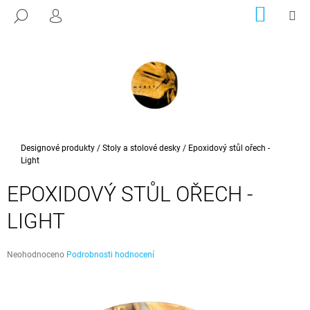
K
Přejít
NÁKUP
M
HLEDAT
na
KOŠÍK
PŘIHLÁŠENÍ
O
ZPĚT
ZPĚT
obsah
Š
Í
C
K
O
P
O
T
Domů
Designové produkty
/
Stoly a stolové desky
/
Epoxidový stůl ořech -
Light
Ř
E
EPOXIDOVÝ STŮL OŘECH -
B
LIGHT
U
J
E
Průměrné
Neohodnoceno
Podrobnosti hodnocení
hodnocení
T
produktu
E
je
0,0
N