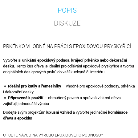
POPIS
DISKUZE
PRKÉNKO VHODNÉ NA PRÁCI S EPOXIDOVOU PRYSKYŘICÍ
Vytvořte si
unikátní epoxidový podnos, krájecí prkénko nebo dekorační
desku.
Tento kus dřeva je ideální pro odlévání epoxidové pryskyřice a tvorbu
originálních designových prvků do vaší kuchyně či interiéru.
🔹
Ideální pro kutily a řemeslníky
– vhodné pro epoxidové podnosy, prkénka
i dekorační desky
🔹
Připravené k použití
– obroušený povrch a správná vlhkost dřeva
zajišťují jednodušší výrobu
Dodejte svým projektům
luxusní vzhled
a vytvořte jedinečné
kombinace
dřeva a epoxidu
!
CHCETE NÁVOD NA VÝROBU EPOXIDOVÉHO PODNOSU?