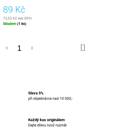
J
89 Kč
E
M
73,55 Kč bez DPH
E
Měrná
Skladem
(1 ks)
cena:
STOLOVÁ
DESKA
DUB
DO
KOŠÍKU
RIVERSHINE
27
000
Kč
Sleva 5%
při objednávce nad 10 000,-
Každý kus originálem
Dejte dřevu nový rozměr