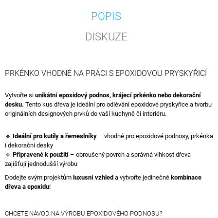
POPIS
DISKUZE
PRKÉNKO VHODNÉ NA PRÁCI S EPOXIDOVOU PRYSKYŘICÍ
Vytvořte si
unikátní epoxidový podnos, krájecí prkénko nebo dekorační
desku.
Tento kus dřeva je ideální pro odlévání epoxidové pryskyřice a tvorbu
originálních designových prvků do vaší kuchyně či interiéru.
🔹
Ideální pro kutily a řemeslníky
– vhodné pro epoxidové podnosy, prkénka
i dekorační desky
🔹
Připravené k použití
– obroušený povrch a správná vlhkost dřeva
zajišťují jednodušší výrobu
Dodejte svým projektům
luxusní vzhled
a vytvořte jedinečné
kombinace
dřeva a epoxidu
!
CHCETE NÁVOD NA VÝROBU EPOXIDOVÉHO PODNOSU?