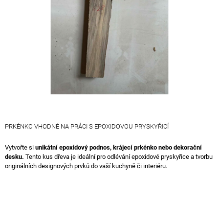
A
J
Í
T
?
HLEDAT
PRKÉNKO VHODNÉ NA PRÁCI S EPOXIDOVOU PRYSKYŘICÍ
Vytvořte si
unikátní epoxidový podnos, krájecí prkénko nebo dekorační
D
desku.
Tento kus dřeva je ideální pro odlévání epoxidové pryskyřice a tvorbu
O
originálních designových prvků do vaší kuchyně či interiéru.
P
O
R
U
Č
U