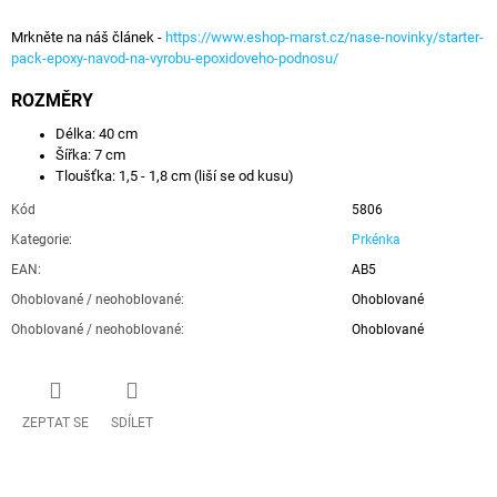
Mrkněte na náš článek -
https://www.eshop-marst.cz/nase-novinky/starter-
pack-epoxy-navod-na-vyrobu-epoxidoveho-podnosu/
ROZMĚRY
Délka: 40 cm
Šířka: 7 cm
Tloušťka: 1,5 - 1,8 cm (liší se od kusu)
Kód
5806
Kategorie
:
Prkénka
EAN
:
AB5
Ohoblované / neohoblované
:
Ohoblované
Ohoblované / neohoblované
:
Ohoblované
ZEPTAT SE
SDÍLET