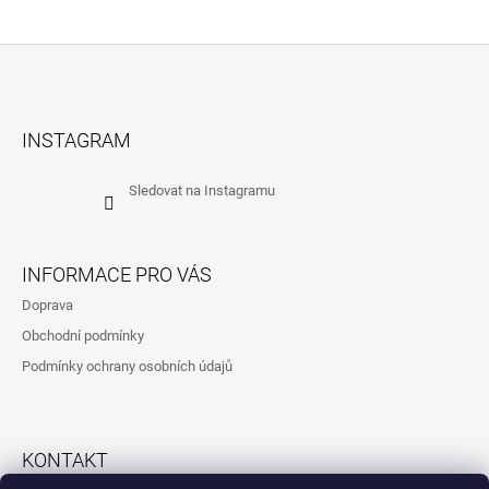
Z
Á
INSTAGRAM
P
A
Sledovat na Instagramu
T
Í
INFORMACE PRO VÁS
Doprava
Obchodní podmínky
Podmínky ochrany osobních údajů
KONTAKT