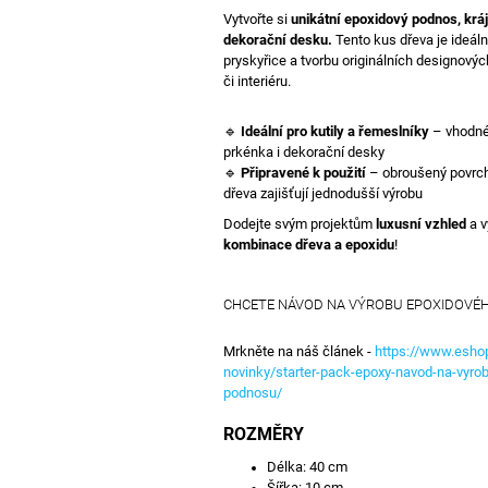
Vytvořte si
unikátní epoxidový podnos, krá
dekorační desku.
Tento kus dřeva je ideáln
pryskyřice a tvorbu originálních designový
či interiéru.
🔹
Ideální pro kutily a řemeslníky
– vhodné
prkénka i dekorační desky
🔹
Připravené k použití
– obroušený povrch
dřeva zajišťují jednodušší výrobu
Dodejte svým projektům
luxusní vzhled
a v
kombinace dřeva a epoxidu
!
CHCETE NÁVOD NA VÝROBU EPOXIDOVÉ
Mrkněte na náš článek -
https://www.esho
novinky/starter-pack-epoxy-navod-na-vyro
podnosu/
ROZMĚRY
Délka: 40 cm
Šířka: 10 cm