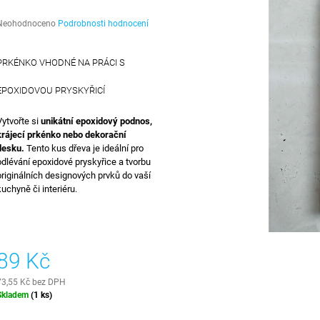
27 000 Kč
1 815 Kč
Průměrné
Neohodnoceno
Podrobnosti hodnocení
hodnocení
produktu
e
PRKÉNKO VHODNÉ NA PRÁCI S
,0
EPOXIDOVOU PRYSKYŘICÍ
5
vězdiček.
Vytvořte si
unikátní epoxidový podnos,
krájecí prkénko nebo dekorační
desku.
Tento kus dřeva je ideální pro
odlévání epoxidové pryskyřice a tvorbu
originálních designových prvků do vaší
kuchyně či interiéru.
89 Kč
73,55 Kč bez DPH
Měrná
Skladem
(1 ks)
ena: