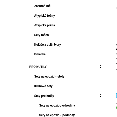
T
499 Kč
R
Zachraň mě
E
A
G
Atypické fošny
O
N
R
j
N
Atypická prkna
I
0
Í
z
E
Sety fošen
P
h
A
Koláče a další tvary
N
Prkénka
E
L
PRO KUTILY
Sety na epoxid - stoly
Kruhové sety
Sety pro kutily
Sety na epoxidové hodiny
c
Sety na epoxid - podnosy