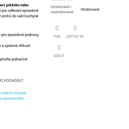
jecí prkénko nebo
Ohoblované /
Ohoblované
í pro odlévání epoxidové
neohoblované
:
ch prvků do vaší kuchyně
 pro epoxidové podnosy,
TISK
ZEPTAT SE
 a správná vlhkost
SDÍLET
ytvořte jedinečné
HO PODNOSU?
p-marst.cz/nase-
bu-epoxidoveho-