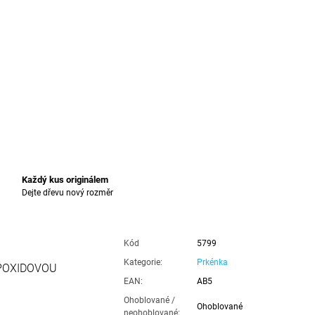
Každý kus originálem
Dejte dřevu nový rozměr
Kód
5799
Kategorie
:
Prkénka
POXIDOVOU
EAN
:
AB5
Ohoblované /
Ohoblované
neohoblované
: