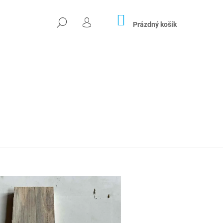
NÁKUPNÍ
HLEDAT
KOŠÍK
Prázdný košík
PŘIHLÁŠENÍ
Následující
04X26 CM)