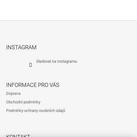
Z
Á
INSTAGRAM
P
A
Sledovat na Instagramu
T
Í
INFORMACE PRO VÁS
Doprava
Obchodní podmínky
Podmínky ochrany osobních údajů
KONTAKT