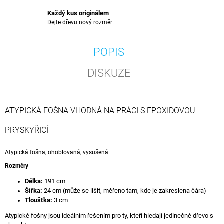
Každý kus originálem
Dejte dřevu nový rozměr
POPIS
DISKUZE
ATYPICKÁ FOŠNA VHODNÁ NA PRÁCI S EPOXIDOVOU
PRYSKYŘICÍ
Atypická fošna, ohoblovaná, vysušená.
Rozměry
Délka:
191 cm
Šířka:
24 cm (může se lišit, měřeno tam, kde je zakreslena čára)
Tloušťka:
3 cm
Atypické fošny jsou ideálním řešením pro ty, kteří hledají jedinečné dřevo s