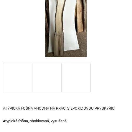
A
J
Í
T
?
HLEDAT
D
O
P
O
ATYPICKÁ FOŠNA VHODNÁ NA PRÁCI S EPOXIDOVOU PRYSKYŘICÍ
R
U
Atypická fošna, ohoblovaná, vysušená.
Č
U