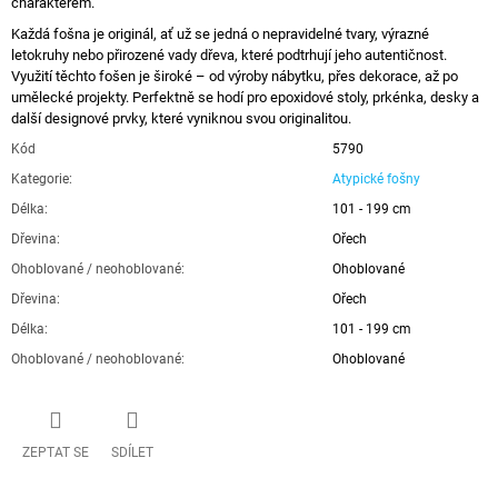
charakterem.
Každá fošna je originál, ať už se jedná o nepravidelné tvary, výrazné
letokruhy nebo přirozené vady dřeva, které podtrhují jeho autentičnost.
Využití těchto fošen je široké – od výroby nábytku, přes dekorace, až po
umělecké projekty. Perfektně se hodí pro epoxidové stoly, prkénka, desky a
další designové prvky, které vyniknou svou originalitou.
Kód
5790
Kategorie
:
Atypické fošny
Délka
:
101 - 199 cm
Dřevina
:
Ořech
Ohoblované / neohoblované
:
Ohoblované
Dřevina
:
Ořech
Délka
:
101 - 199 cm
Ohoblované / neohoblované
:
Ohoblované
ZEPTAT SE
SDÍLET