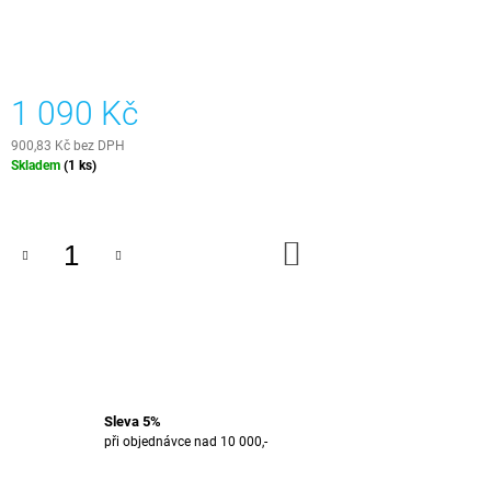
J
E
M
E
1 090 Kč
EPOXIDOVÝ
900,83 Kč bez DPH
PODNOS
Měrná
-
Skladem
(1 ks)
LIŠEJNÍK
cena:
2
499
DO
Kč
KOŠÍKU
Sleva 5%
při objednávce nad 10 000,-