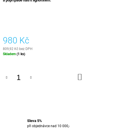
a popřípadě natřít lignofixem.
J
E
M
E
E-
980 Kč
BOOK
-
EPOXIDOVÁ
809,92 Kč bez DPH
PRYSKYŘICE
Měrná
Skladem
(1 ks)
cena:
499
Kč
DO
KOŠÍKU
Sleva 5%
při objednávce nad 10 000,-