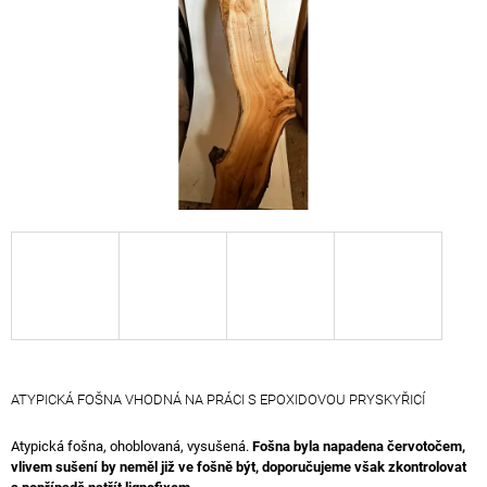
A
J
Í
T
?
HLEDAT
D
O
P
O
ATYPICKÁ FOŠNA VHODNÁ NA PRÁCI S EPOXIDOVOU PRYSKYŘICÍ
R
U
Atypická fošna, ohoblovaná, vysušená.
Fošna byla napadena červotočem,
Č
vlivem sušení by neměl již ve fošně být, doporučujeme však zkontrolovat
U