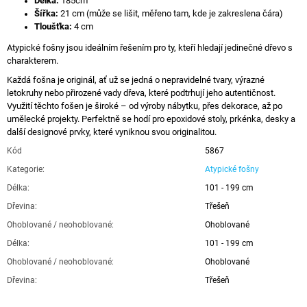
Délka:
185cm
Šířka:
21 cm (může se lišit, měřeno tam, kde je zakreslena čára)
Tloušťka:
4 cm
Atypické fošny jsou ideálním řešením pro ty, kteří hledají jedinečné dřevo s
charakterem.
Každá fošna je originál, ať už se jedná o nepravidelné tvary, výrazné
letokruhy nebo přirozené vady dřeva, které podtrhují jeho autentičnost.
Využití těchto fošen je široké – od výroby nábytku, přes dekorace, až po
umělecké projekty. Perfektně se hodí pro epoxidové stoly, prkénka, desky a
další designové prvky, které vyniknou svou originalitou.
Kód
5867
Kategorie
:
Atypické fošny
Délka
:
101 - 199 cm
Dřevina
:
Třešeň
Ohoblované / neohoblované
:
Ohoblované
Délka
:
101 - 199 cm
Ohoblované / neohoblované
:
Ohoblované
Dřevina
:
Třešeň