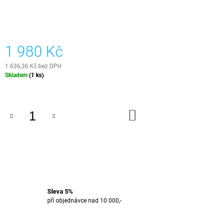
J
E
M
E
1 980 Kč
E-
1 636,36 Kč bez DPH
BOOK
Měrná
-
Skladem
(1 ks)
EPOXIDOVÁ
cena:
PRYSKYŘICE
499
DO
Kč
KOŠÍKU
Sleva 5%
při objednávce nad 10 000,-