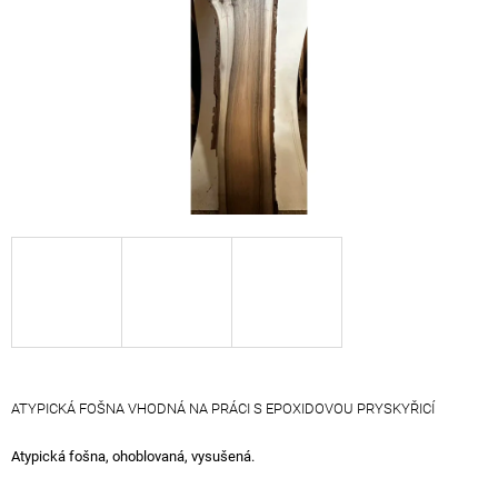
A
J
Í
T
?
HLEDAT
D
O
P
O
ATYPICKÁ FOŠNA VHODNÁ NA PRÁCI S EPOXIDOVOU PRYSKYŘICÍ
R
U
Atypická fošna, ohoblovaná, vysušená.
Č
U