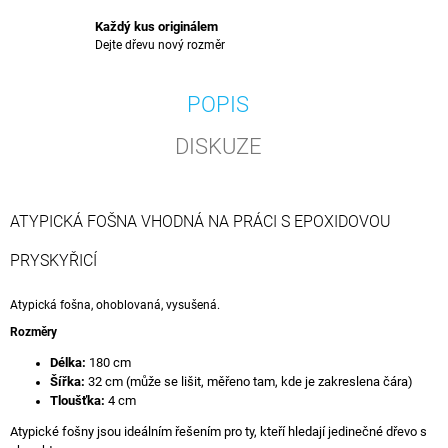
Každý kus originálem
Dejte dřevu nový rozměr
POPIS
DISKUZE
ATYPICKÁ FOŠNA VHODNÁ NA PRÁCI S EPOXIDOVOU
PRYSKYŘICÍ
Atypická fošna, ohoblovaná, vysušená.
Rozměry
Délka:
180 cm
Šířka:
32 cm (může se lišit, měřeno tam, kde je zakreslena čára)
Tloušťka:
4 cm
Atypické fošny jsou ideálním řešením pro ty, kteří hledají jedinečné dřevo s