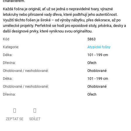
charakterem.
Každá fošna je originál, ať už se jedná o nepravidelné tvary, výrazné
letokruhy nebo přirozené vady dřeva, které podtrhují jeho autentičnost.
Využití těchto fošen je široké – od výroby nábytku, přes dekorace, až po
umělecké projekty. Perfektně se hodí pro epoxidové stoly, prkénka, desky a
další designové prvky, které vyniknou svou originalitou.
Kód
5863
Kategorie
:
Atypické fošny
Délka
:
101 - 199 cm
Dřevina
:
Ořech
Ohoblované / neohoblované
:
Ohoblované
Délka
:
101 - 199 cm
Ohoblované / neohoblované
:
Ohoblované
Dřevina
:
Ořech
ZEPTAT SE
SDÍLET