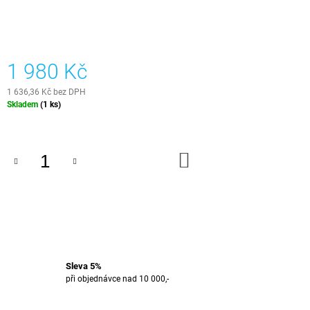
J
E
M
E
1 980 Kč
B64
1 636,36 Kč bez DPH
-
Měrná
OŘECH
Skladem
(1 ks)
(204X26
cena:
CM)
1
DO
815
KOŠÍKU
Kč
Sleva 5%
při objednávce nad 10 000,-