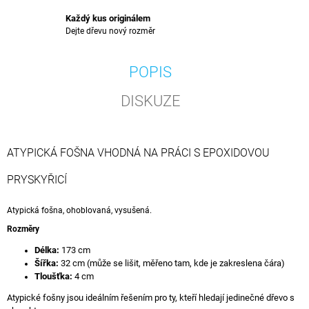
Každý kus originálem
Dejte dřevu nový rozměr
POPIS
DISKUZE
ATYPICKÁ FOŠNA VHODNÁ NA PRÁCI S EPOXIDOVOU
PRYSKYŘICÍ
Atypická fošna, ohoblovaná, vysušená.
Rozměry
Délka:
173 cm
Šířka:
32 cm (může se lišit, měřeno tam, kde je zakreslena čára)
Tloušťka:
4 cm
Atypické fošny jsou ideálním řešením pro ty, kteří hledají jedinečné dřevo s