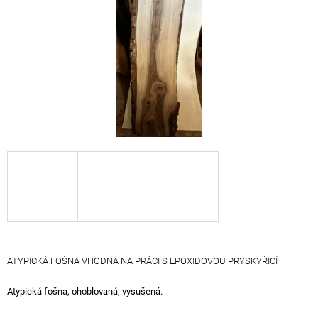
A
J
Í
T
?
HLEDAT
D
O
P
O
ATYPICKÁ FOŠNA VHODNÁ NA PRÁCI S EPOXIDOVOU PRYSKYŘICÍ
R
U
Atypická fošna, ohoblovaná, vysušená.
Č
U