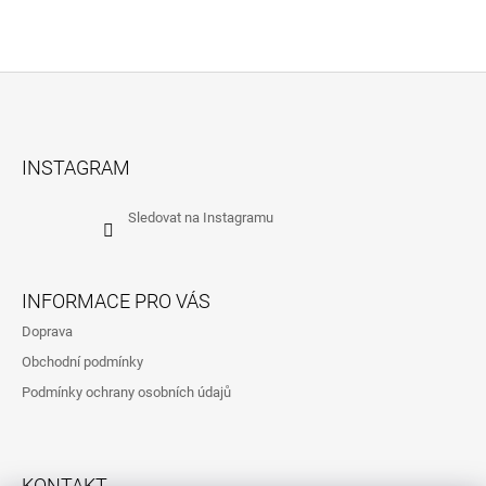
Z
Á
INSTAGRAM
P
A
Sledovat na Instagramu
T
Í
INFORMACE PRO VÁS
Doprava
Obchodní podmínky
Podmínky ochrany osobních údajů
KONTAKT