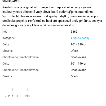
charakterem.
Každá fošna je originál, ať už se jedná o nepravidelné tvary, výrazné
letokruhy nebo přirozené vady dřeva, které podtrhují jeho autentičnost.
Využití těchto fošen je široké – od výroby nábytku, přes dekorace, až po
umělecké projekty. Perfektně se hodí pro epoxidové stoly, prkénka, desky a
další designové prvky, které vyniknou svou originalitou.
Kód
5862
Kategorie
:
Atypické fošny
Délka
:
101 - 199 cm
Dřevina
:
Ořech
Ohoblované / neohoblované
:
Ohoblované
Délka
:
101 - 199 cm
Ohoblované / neohoblované
:
Ohoblované
Dřevina
:
Ořech
ZEPTAT SE
SDÍLET