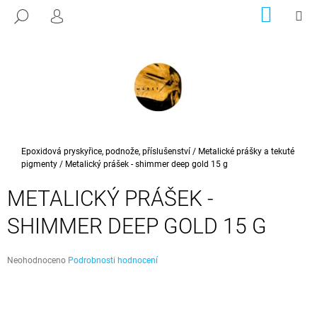
K
Přejít
NÁKUP
M
HLEDAT
na
KOŠÍK
PŘIHLÁŠENÍ
O
ZPĚT
ZPĚT
obsah
Š
Í
C
K
O
P
O
T
Domů
Epoxidová pryskyřice, podnože, příslušenství
/
Metalické prášky a tekuté
pigmenty
/
Metalický prášek - shimmer deep gold 15 g
Ř
E
METALICKÝ PRÁŠEK -
B
SHIMMER DEEP GOLD 15 G
U
J
E
Průměrné
Neohodnoceno
Podrobnosti hodnocení
hodnocení
T
produktu
E
je
0,0
N