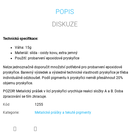
POPIS
DISKUZE
Technická specifikace:
Váha: 15g
Materiál: slída - oxidy kovu, extra jemný
Použití: probarvení epoxidové pryskyřice
Nelze jednoznačně doporučit množství potřebné pro probarvení epoxidové
pryskyřice. Barevný výsledek a výsledné technické vlastnosti pryskyřice je třeba
individuálně odzkoušet. Podíl pigmentu k pryskyřici neměl přesáhnout 20%
objemu pryskyřice.
POZOR! Metalický prášek v licí pryskyřici urychluje reakci složky A a B. Doba
zpracování se tím zkracuje.
Kód
1255
Kategorie
:
Metalické prášky a tekuté pigmenty