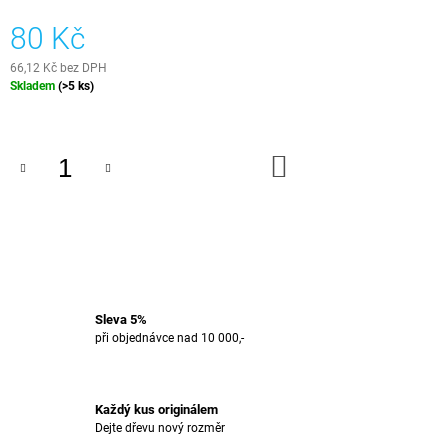
J
80 Kč
E
M
66,12 Kč bez DPH
E
Měrná
Skladem
(>5 ks)
cena:
EPOXIDOVÝ
PODNOS
-
DO
LIŠEJNÍK
KOŠÍKU
2
499
Kč
Sleva 5%
při objednávce nad 10 000,-
Každý kus originálem
Dejte dřevu nový rozměr