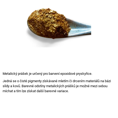
z
A
5
J
hvězdiček.
Í
T
?
HLEDAT
Metalický prášek je určený pro barvení epoxidové pryskyřice.
Jedná se o čisté pigmenty získávané mletím či drcením materiálů na bázi
D
slídy a kovů. Barevné odstíny metalických prášků je možné mezi sebou
O
míchat a tím lze získat další barevné variace.
P
O
R
U
Č
U