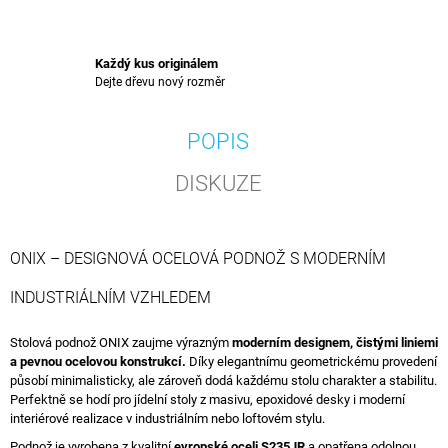
Každý kus originálem
Dejte dřevu nový rozměr
POPIS
DISKUZE
ONIX – DESIGNOVÁ OCELOVÁ PODNOŽ S MODERNÍM
INDUSTRIÁLNÍM VZHLEDEM
Stolová podnož ONIX zaujme výrazným
moderním designem, čistými liniemi
a pevnou ocelovou konstrukcí.
Díky elegantnímu geometrickému provedení
působí minimalisticky, ale zároveň dodá každému stolu charakter a stabilitu.
Perfektně se hodí pro jídelní stoly z masivu, epoxidové desky i moderní
interiérové realizace v industriálním nebo loftovém stylu.
Podnož je vyrobena z kvalitní
evropské oceli S235JR
a opatřena odolnou