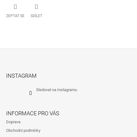
ZEPTAT SE
SDÍLET
Z
Á
INSTAGRAM
P
A
Sledovat na Instagramu
T
Í
INFORMACE PRO VÁS
Doprava
Obchodní podmínky