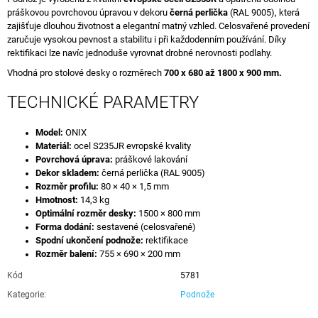
práškovou povrchovou úpravou v dekoru
černá perlička
(RAL 9005), která
zajišťuje dlouhou životnost a elegantní matný vzhled. Celosvařené provedení
zaručuje vysokou pevnost a stabilitu i při každodenním používání. Díky
rektifikaci lze navíc jednoduše vyrovnat drobné nerovnosti podlahy.
Vhodná pro stolové desky o rozměrech
700 x 680 až 1800 x 900 mm.
TECHNICKÉ PARAMETRY
Model:
ONIX
Materiál:
ocel S235JR evropské kvality
Povrchová úprava:
práškové lakování
Dekor skladem:
černá perlička (RAL 9005)
Rozměr profilu:
80 × 40 × 1,5 mm
Hmotnost:
14,3 kg
Optimální rozměr desky:
1500 × 800 mm
Forma dodání:
sestavené (celosvařené)
Spodní ukončení podnože:
rektifikace
Rozměr balení:
755 × 690 × 200 mm
Kód
5781
Kategorie
:
Podnože