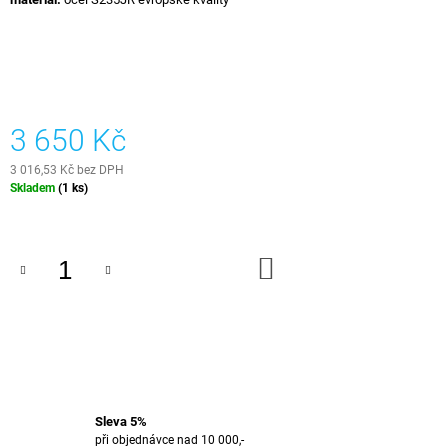
J
E
M
E
E-
3 650 Kč
BOOK
-
EPOXIDOVÁ
3 016,53 Kč bez DPH
PRYSKYŘICE
Měrná
Skladem
(1 ks)
cena:
499
Kč
DO
KOŠÍKU
Sleva 5%
při objednávce nad 10 000,-