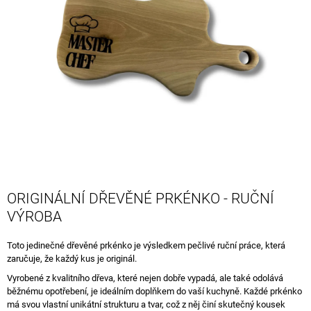
5
A
hvězdiček.
J
Í
T
?
HLEDAT
ORIGINÁLNÍ DŘEVĚNÉ PRKÉNKO - RUČNÍ
VÝROBA
D
O
P
Toto jedinečné dřevěné prkénko je výsledkem pečlivé ruční práce, která
O
zaručuje, že každý kus je originál.
R
Vyrobené z kvalitního dřeva, které nejen dobře vypadá, ale také odolává
U
běžnému opotřebení, je ideálním doplňkem do vaší kuchyně. Každé prkénko
Č
má svou vlastní unikátní strukturu a tvar, což z něj činí skutečný kousek
U