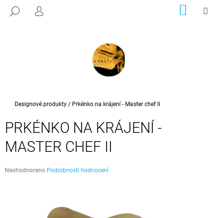
K
Přejít
NÁKUP
M
HLEDAT
na
KOŠÍK
PŘIHLÁŠENÍ
O
ZPĚT
ZPĚT
obsah
Š
Í
C
K
O
P
O
T
Domů
Designové produkty
/
Prkénko na krájení - Master chef II
Ř
PRKÉNKO NA KRÁJENÍ -
E
B
MASTER CHEF II
U
J
Průměrné
Neohodnoceno
Podrobnosti hodnocení
E
hodnocení
produktu
T
je
E
0,0
z
N