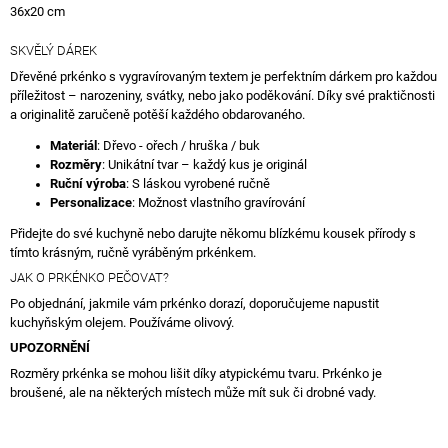
36x20 cm
SKVĚLÝ DÁREK
Dřevěné prkénko s vygravírovaným textem je perfektním dárkem pro každou
příležitost – narozeniny, svátky, nebo jako poděkování. Díky své praktičnosti
a originalitě zaručeně potěší každého obdarovaného.
Materiál
: Dřevo - ořech / hruška / buk
Rozměry
: Unikátní tvar – každý kus je originál
Ruční výroba
: S láskou vyrobené ručně
Personalizace
: Možnost vlastního gravírování
Přidejte do své kuchyně nebo darujte někomu blízkému kousek přírody s
tímto krásným, ručně vyráběným prkénkem.
JAK O PRKÉNKO PEČOVAT?
Po objednání, jakmile vám prkénko dorazí, doporučujeme napustit
kuchyňským olejem. Používáme olivový.
UPOZORNĚNÍ
Rozměry prkénka se mohou lišit díky atypickému tvaru. Prkénko je
broušené, ale na některých místech může mít suk či drobné vady.