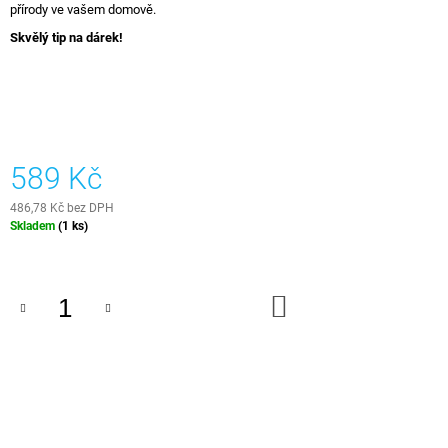
přírody ve vašem domově.
J
E
Skvělý tip na dárek!
M
E
STOLOVÁ
DESKA
DUB
589 Kč
RIVERSHINE
27
486,78 Kč bez DPH
000
Měrná
Skladem
(1 ks)
Kč
cena:
DO
KOŠÍKU