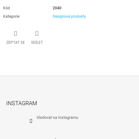
Kód
2040
Kategorie
:
Designové produkty
ZEPTAT SE
SDÍLET
Z
Á
INSTAGRAM
P
A
Sledovat na Instagramu
T
Í