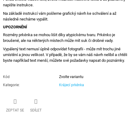
napište instrukce.
Na základě instrukcí vám pošleme grafický návrh ke schválení a až
následně necháme vypálit.
UPOZORNĚNÍ
Rozměry prkénka se mohou lišit díky atypickému tvaru. Prkénko je
broušené, ale na některých místech může mít suk či drobné vady.
Vypálený text nemusí úplně odpovídat fotografii - může mít trochu jiné
umístění a jinou velikost. V případě, že by se vám náš návrh nelíbil a chtěli
byste například text menší, můžete své požadavky napsat do poznámky.
Kód
Zvolte variantu
Kategorie
:
Krájecí prkénka
ZEPTAT SE
SDÍLET