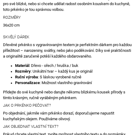
pro své blízké, nebo si chcete udělat radost osobním kouskem do kuchyně,
toto prkénko je tou správnou volbou.
ROZMĚRY
36x20 cm
SKVĚLÝ DÁREK
Dřevěné prkénko s vygravírovaným textem je perfektním dárkem pro každou
příležitost – narozeniny, svátky, nebo jako poděkování. Díky své praktičnosti
a originalitě zaručeně potěší každého obdarovaného.
Materiál
: Dřevo - ořech / hruška / buk
Rozměry
: Unikátní tvar – každý kus je originál
Ruční výroba
: S láskou vyrobené ručně
Personalizace
: Možnost vlastního gravírování
Přidejte do své kuchyně nebo darujte někomu blízkému kousek přírody s
tímto krásným, ručně vyráběným prkénkem.
JAK O PRKÉNKO PEČOVAT?
Po objednání, jakmile vám prkénko dorazí, doporučujeme napustit
kuchyňským olejem. Používáme olivový.
JAK OBJEDNAT VLASTNÍ TEXT?
Pokud chcete vlastní text, zvolte možnost vlastního textu a do poznámky