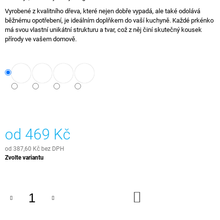
J
Vyrobené z kvalitního dřeva, které nejen dobře vypadá, ale také odolává
E
běžnému opotřebení, je ideálním doplňkem do vaší kuchyně. Každé prkénko
M
má svou vlastní unikátní strukturu a tvar, což z něj činí skutečný kousek
E
přírody ve vašem domově.
E-
BOOK
-
EPOXIDOVÁ
PRYSKYŘICE
499
Kč
od
469 Kč
od
387,60 Kč
bez DPH
Měrná
Zvolte variantu
cena:
DO
KOŠÍKU