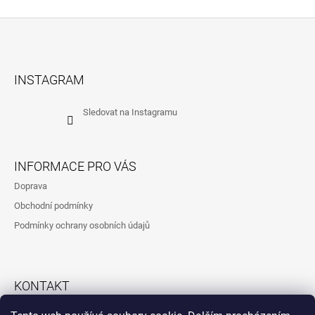
Z
Á
INSTAGRAM
P
A
Sledovat na Instagramu
T
Í
INFORMACE PRO VÁS
Doprava
Obchodní podmínky
Podmínky ochrany osobních údajů
KONTAKT