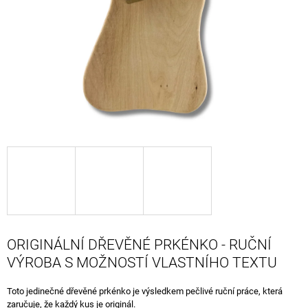
A
J
Í
T
?
HLEDAT
D
O
P
ORIGINÁLNÍ DŘEVĚNÉ PRKÉNKO - RUČNÍ
O
VÝROBA S MOŽNOSTÍ VLASTNÍHO TEXTU
R
U
Toto jedinečné dřevěné prkénko je výsledkem pečlivé ruční práce, která
Č
zaručuje, že každý kus je originál.
U