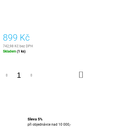
J
E
M
E
SET
899 Kč
NA
VÝROBU
742,98 Kč bez DPH
KRÁJECÍHO
Měrná
Skladem
(1 ks)
PRKÉNKA
cena:
-
EXOTIKA
IV
DO
1
KOŠÍKU
849
Kč
Sleva 5%
při objednávce nad 10 000,-