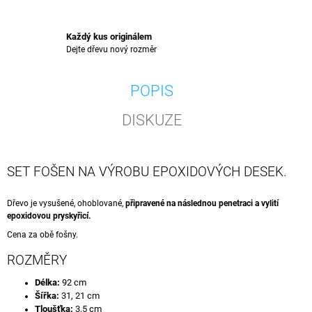
Každý kus originálem
Dejte dřevu nový rozměr
POPIS
DISKUZE
SET FOŠEN NA VÝROBU EPOXIDOVÝCH DESEK.
Dřevo je vysušené, ohoblované,
připravené na následnou penetraci a vylití
epoxidovou pryskyřicí.
Cena za obě fošny.
ROZMĚRY
Délka:
92 cm
Šířka:
31, 21 cm
Tloušťka:
3,5
cm