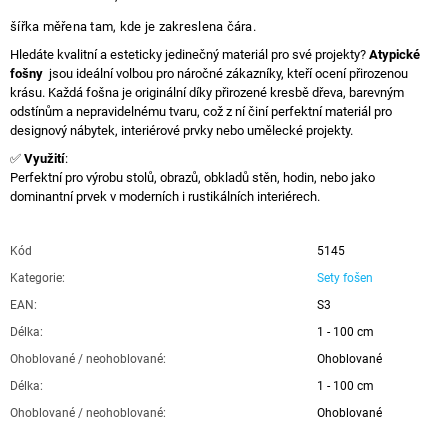
šířka měřena tam, kde je zakreslena čára.
Hledáte kvalitní a esteticky jedinečný materiál pro své projekty?
Atypické
fošny
jsou ideální volbou pro náročné zákazníky, kteří ocení přirozenou
krásu. Každá fošna je originální díky přirozené kresbě dřeva, barevným
odstínům a nepravidelnému tvaru, což z ní činí perfektní materiál pro
designový nábytek, interiérové prvky nebo umělecké projekty.
✅
Využití
:
Perfektní pro výrobu stolů, obrazů, obkladů stěn, hodin, nebo jako
dominantní prvek v moderních i rustikálních interiérech.
Kód
5145
Kategorie
:
Sety fošen
EAN
:
S3
Délka
:
1 - 100 cm
Ohoblované / neohoblované
:
Ohoblované
Délka
:
1 - 100 cm
Ohoblované / neohoblované
:
Ohoblované