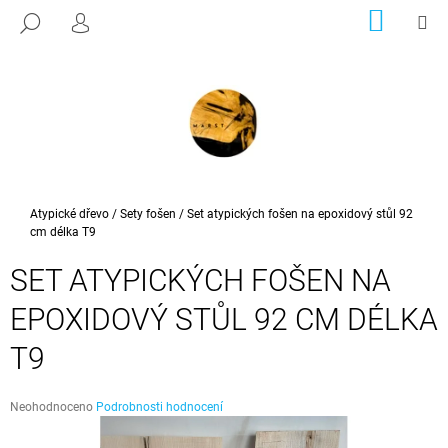
K
Přejít
NÁKUP
M
HLEDAT
na
KOŠÍK
PŘIHLÁŠENÍ
O
ZPĚT
ZPĚT
obsah
Š
Í
C
K
O
P
O
T
Domů
Atypické dřevo
/
Sety fošen
/
Set atypických fošen na epoxidový stůl 92
cm délka T9
Ř
E
SET ATYPICKÝCH FOŠEN NA
B
EPOXIDOVÝ STŮL 92 CM DÉLKA
U
J
T9
E
T
Průměrné
Neohodnoceno
Podrobnosti hodnocení
E
hodnocení
N
produktu