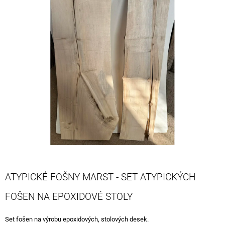
je
A
0,0
J
z
5
Í
hvězdiček.
T
?
HLEDAT
D
O
P
ATYPICKÉ FOŠNY MARST - SET ATYPICKÝCH
O
R
FOŠEN NA EPOXIDOVÉ STOLY
U
Č
Set fošen na výrobu epoxidových, stolových desek.
U