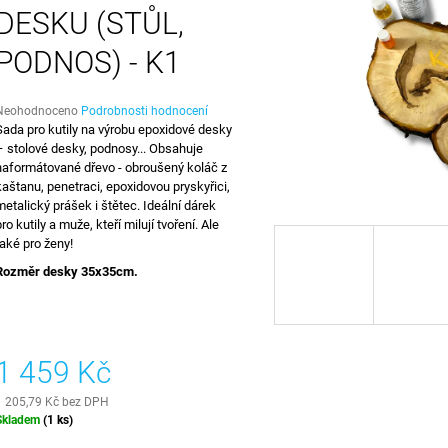
27 000 Kč
1 815 Kč
DESKU (STŮL,
PODNOS) - K1
Průměrné
Neohodnoceno
Podrobnosti hodnocení
hodnocení
Sada pro kutily na výrobu epoxidové desky
produktu
– stolové desky, podnosy... Obsahuje
e
naformátované dřevo - obroušený koláč z
,0
kaštanu, penetraci, epoxidovou pryskyřici,
metalický prášek i štětec. Ideální dárek
5
pro kutily a muže, kteří milují tvoření. Ale
vězdiček.
také pro ženy!
Rozměr desky 35x35cm.
1 459 Kč
1 205,79 Kč bez DPH
Měrná
Skladem
(1 ks)
ena: