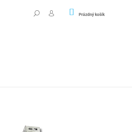
NÁKUPNÍ
HLEDAT
KOŠÍK
Prázdný košík
PŘIHLÁŠENÍ
Následující
04X26 CM)