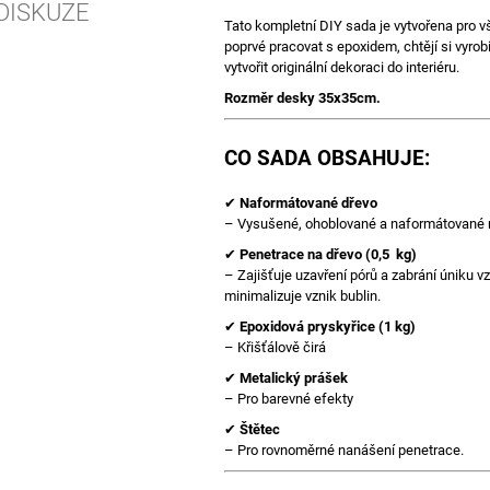
DISKUZE
Tato kompletní DIY sada je vytvořena pro vš
poprvé pracovat s epoxidem, chtějí si vyrobi
vytvořit originální dekoraci do interiéru.
Rozměr desky 35x35cm.
CO SADA OBSAHUJE:
✔
Naformátované dřevo
– Vysušené, ohoblované a naformátované n
✔
Penetrace na dřevo (0,5 kg)
– Zajišťuje uzavření pórů a zabrání úniku v
minimalizuje vznik bublin.
✔
Epoxidová pryskyřice (1 kg)
– Křišťálově čirá
✔
Metalický prášek
– Pro barevné efekty
✔
Štětec
– Pro rovnoměrné nanášení penetrace.