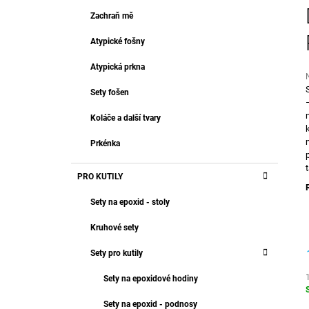
T
499 Kč
R
Zachraň mě
E
A
G
Atypické fošny
O
N
R
N
Atypická prkna
I
Í
E
Sety fošen
P
j
A
Koláče a další tvary
0
N
z
Prkénka
E
h
L
PRO KUTILY
Sety na epoxid - stoly
Kruhové sety
Sety pro kutily
Sety na epoxidové hodiny
c
Sety na epoxid - podnosy