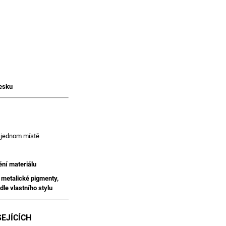
esku
 jednom místě
ní materiálu
 metalické pigmenty,
dle vlastního stylu
SEJÍCÍCH