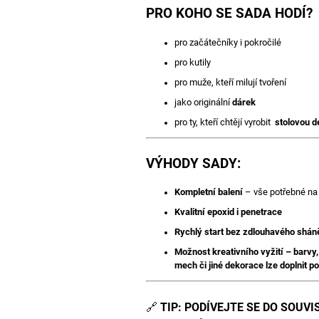
PRO KOHO SE SADA HODÍ?
pro začátečníky i pokročilé
pro kutily
pro muže, kteří milují tvoření
jako originální
dárek
pro ty, kteří chtějí vyrobit
stolovou d
VÝHODY SADY:
Kompletní balení
– vše potřebné na
Kvalitní epoxid i penetrace
Rychlý start bez zdlouhavého sháně
Možnost kreativního vyžití – barvy,
mech či jiné dekorace lze doplnit po
🔗
TIP: PODÍVEJTE SE DO SOUVI