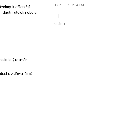
TISK
ZEPTAT SE
echny, kteří chtějí
t vlastní stolek nebo si
SDÍLET
a kulatý rozměr.
zduchu z dřeva, čímž