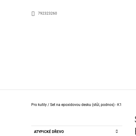
K
Přejít
na
O
ZPĚT
ZPĚT
792323260
obsah
DO
DO
Š
OBCHODU
OBCHODU
Í
K
Domů
Pro kutily
/
Set na epoxidovou desku (stůl, podnos) - K1
P
O
S
K
Přeskočit
E-BOOK - EPOXIDOVÁ PRYSKYŘICE
ATYPICKÉ DŘEVO
T
A
kategorie