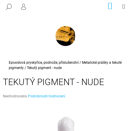
K
Přejít
NÁKUP
M
HLEDAT
na
KOŠÍK
PŘIHLÁŠENÍ
O
ZPĚT
ZPĚT
obsah
Š
Í
C
K
O
P
O
T
Domů
Epoxidová pryskyřice, podnože, příslušenství
/
Metalické prášky a tekuté
pigmenty
/
Tekutý pigment - nude
Ř
E
TEKUTÝ PIGMENT - NUDE
B
U
Průměrné
Neohodnoceno
Podrobnosti hodnocení
J
hodnocení
E
produktu
je
T
0,0
E
z
5
N