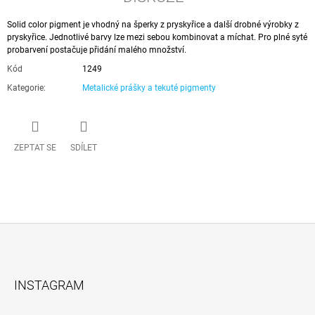
Solid color pigment je vhodný na šperky z pryskyřice a další drobné výrobky z
pryskyřice. Jednotlivé barvy lze mezi sebou kombinovat a míchat. Pro plné syté
probarvení postačuje přidání malého množství.
Kód
1249
Kategorie
:
Metalické prášky a tekuté pigmenty
ZEPTAT SE
SDÍLET
Z
Á
INSTAGRAM
P
A