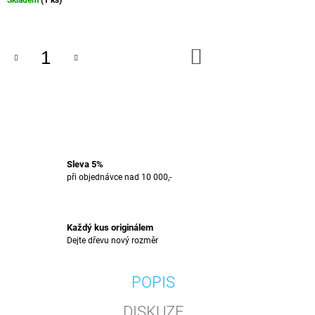
Skladem
(1 ks)
J
cena:
E
M
E
DO
KOŠÍKU
SPE
-
S15
PODNOS
2
349
Kč
Sleva 5%
při objednávce nad 10 000,-
Každý kus originálem
Dejte dřevu nový rozměr
POPIS
DISKUZE