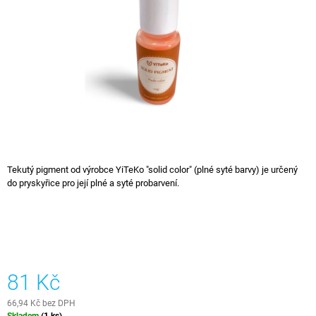
hvězdiček.
A
J
Í
T
?
HLEDAT
Tekutý pigment od výrobce YiTeKo "solid color" (plné syté barvy) je určený
do pryskyřice pro její plné a syté probarvení.
D
O
P
O
R
81 Kč
U
Č
66,94 Kč bez DPH
U
Měrná