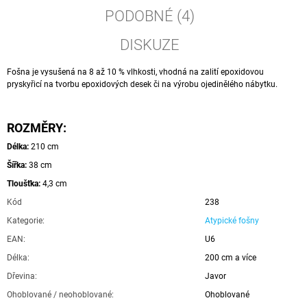
PODOBNÉ (4)
DISKUZE
Fošna je vysušená na 8 až 10 % vlhkosti, vhodná na zalití epoxidovou
pryskyřicí na tvorbu epoxidových desek či na výrobu ojedinělého nábytku.
ROZMĚRY:
Délka:
210 cm
Šířka:
38 cm
Tloušťka:
4,3 cm
Kód
238
Kategorie
:
Atypické fošny
EAN
:
U6
Délka
:
200 cm a více
Dřevina
:
Javor
Ohoblované / neohoblované
:
Ohoblované