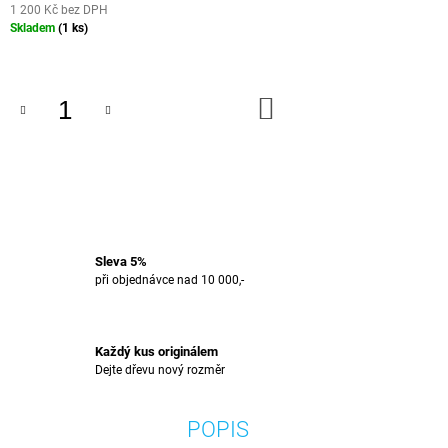
1 200 Kč bez DPH
J
Měrná
Skladem
(1 ks)
E
cena:
M
E
DO
KOŠÍKU
B64
-
OŘECH
(204X26
CM)
1
815
Kč
Sleva 5%
při objednávce nad 10 000,-
Každý kus originálem
Dejte dřevu nový rozměr
POPIS