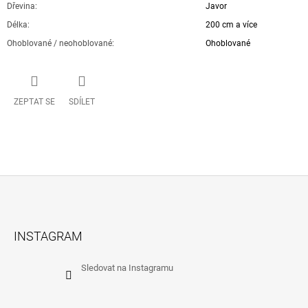
Dřevina
:
Javor
Délka
:
200 cm a více
Ohoblované / neohoblované
:
Ohoblované
ZEPTAT SE
SDÍLET
Z
Á
INSTAGRAM
P
A
Sledovat na Instagramu
T
Í