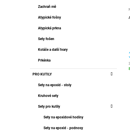
T
2 999 Kč
R
Zachraň mě
E
A
G
Atypické fošny
O
N
R
j
N
Atypická prkna
I
0
Í
z
E
Sety fošen
P
h
A
Koláče a další tvary
N
Prkénka
E
L
c
PRO KUTILY
Sety na epoxid - stoly
Kruhové sety
Sety pro kutily
Sety na epoxidové hodiny
Sety na epoxid - podnosy