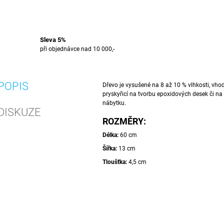
Sleva 5%
při objednávce nad 10 000,-
POPIS
Dřevo je vysušené na 8 až 10 % vlhkosti, vho
pryskyřicí na tvorbu epoxidových desek či na
nábytku.
DISKUZE
ROZMĚRY:
Délka:
60 cm
Šířka:
13 cm
Tloušťka:
4,5 cm