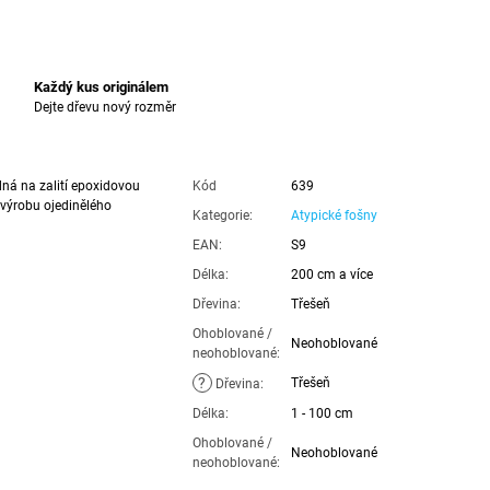
Každý kus originálem
Dejte dřevu nový rozměr
dná na zalití epoxidovou
Kód
639
 výrobu ojedinělého
Kategorie
:
Atypické fošny
EAN
:
S9
Délka
:
200 cm a více
Dřevina
:
Třešeň
Ohoblované /
Neohoblované
neohoblované
:
?
Třešeň
Dřevina
:
Délka
:
1 - 100 cm
Ohoblované /
Neohoblované
neohoblované
: