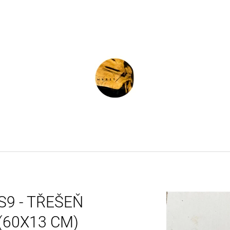
CO POTŘEBUJETE NAJÍT?
HLEDAT
DOPORUČUJEME
S9 - TŘEŠEŇ
(60X13 CM)
ATYPICKÉ HODINY KAŠTAN - CHESTNUT
E-BOOK - EPOXI