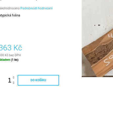
EDGE
499 Kč
1 390 Kč
Průměrné
Neohodnoceno
Podrobnosti hodnocení
hodnocení
Atypická fošna
produktu
e
,0
5
vězdiček.
363 Kč
300 Kč bez DPH
Měrná
Skladem
(1 ks)
ena:
DO KOŠÍKU