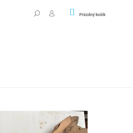
NÁKUPNÍ
HLEDAT
KOŠÍK
Prázdný košík
PŘIHLÁŠENÍ
Následující
DOVÁ PRYSKYŘICE