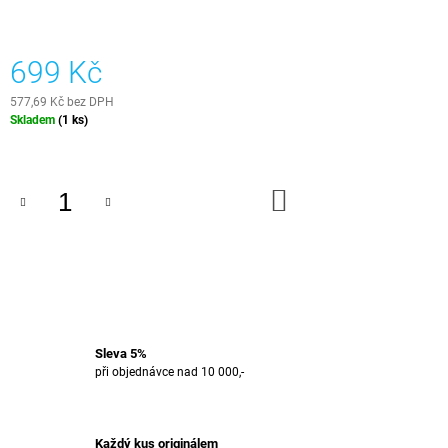
J
E
M
699 Kč
E
577,69 Kč bez DPH
SET
Měrná
Skladem
(1 ks)
NA
cena:
VÝROBU
KRÁJECÍHO
PRKÉNKA
DO
-
KOŠÍKU
EXOTIKA
IV
1
849
Kč
Sleva 5%
při objednávce nad 10 000,-
Každý kus originálem