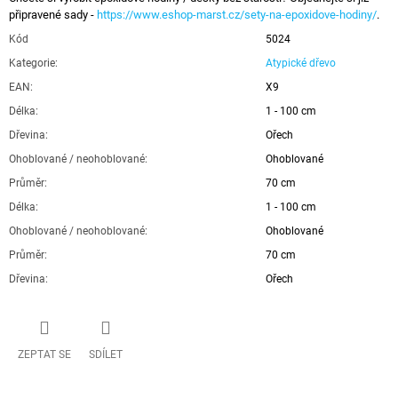
připravené sady -
https://www.eshop-marst.cz/sety-na-epoxidove-hodiny/
.
Kód
5024
Kategorie
:
Atypické dřevo
EAN
:
X9
Délka
:
1 - 100 cm
Dřevina
:
Ořech
Ohoblované / neohoblované
:
Ohoblované
Průměr
:
70 cm
Délka
:
1 - 100 cm
Ohoblované / neohoblované
:
Ohoblované
Průměr
:
70 cm
Dřevina
:
Ořech
ZEPTAT SE
SDÍLET