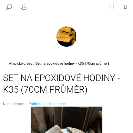
K
Přejít
NÁKUP
M
HLEDAT
na
KOŠÍK
PŘIHLÁŠENÍ
O
ZPĚT
ZPĚT
obsah
Š
Í
C
K
O
P
O
T
Domů
Atypické dřevo
/
Set na epoxidové hodiny - K35 (70cm průměr)
Ř
SET NA EPOXIDOVÉ HODINY -
E
B
K35 (70CM PRŮMĚR)
U
J
Průměrné
Neohodnoceno
Podrobnosti hodnocení
E
hodnocení
produktu
T
je
E
0,0
z
N