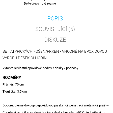
Dejte dřevu nový rozměr
POPIS
SOUVISEJÍCÍ (5)
DISKUZE
SET ATYPICKÝCH FOŠEN/PRKEN - VHODNÉ NA EPOXIDOVOU
VÝROBU DESEK ČI HODIN.
Vyrobte si vlastní epoxidové hodiny / desky / podnosy.
ROZMĚRY
Průměr:
70 cm
Tloušťka:
3,5 cm
Doporučujeme dokoupit epoxidovou pryskyřici, penetraci, metalické prášky.
Chcete si vyrobit epoxidové hodiny / desky bez starostí? Objednejte si již