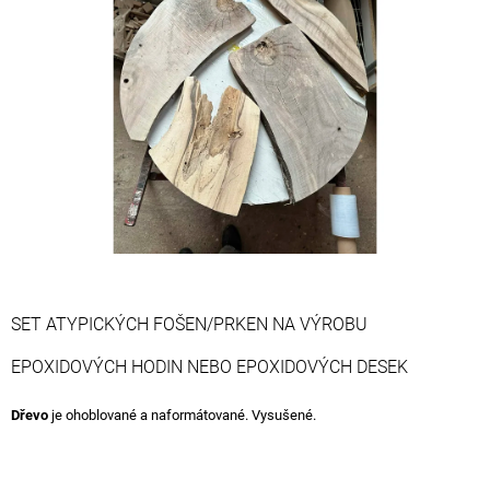
5
A
hvězdiček.
J
Í
T
?
HLEDAT
SET ATYPICKÝCH FOŠEN/PRKEN NA VÝROBU
D
O
EPOXIDOVÝCH HODIN NEBO EPOXIDOVÝCH DESEK
P
O
Dřevo
je ohoblované a naformátované. Vysušené.
R
U
Č
U