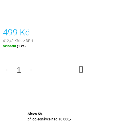
J
E
M
E
499 Kč
E-
BOOK
412,40 Kč bez DPH
-
Měrná
Skladem
(1 ks)
EPOXIDOVÁ
cena:
PRYSKYŘICE
499
Kč
DO
KOŠÍKU
Sleva 5%
při objednávce nad 10 000,-