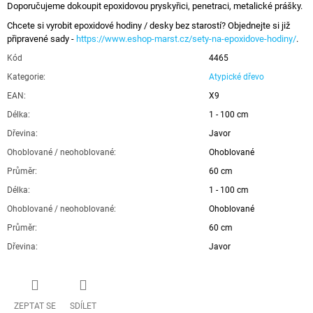
Doporučujeme dokoupit epoxidovou pryskyřici, penetraci, metalické prášky.
Chcete si vyrobit epoxidové hodiny / desky bez starostí? Objednejte si již
připravené sady -
https://www.eshop-marst.cz/sety-na-epoxidove-hodiny/
.
Kód
4465
Kategorie
:
Atypické dřevo
EAN
:
X9
Délka
:
1 - 100 cm
Dřevina
:
Javor
Ohoblované / neohoblované
:
Ohoblované
Průměr
:
60 cm
Délka
:
1 - 100 cm
Ohoblované / neohoblované
:
Ohoblované
Průměr
:
60 cm
Dřevina
:
Javor
ZEPTAT SE
SDÍLET