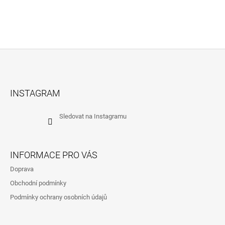
Z
Á
INSTAGRAM
P
A
Sledovat na Instagramu
T
Í
INFORMACE PRO VÁS
Doprava
Obchodní podmínky
Podmínky ochrany osobních údajů