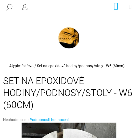
K
Přejít
NÁKUP
M
HLEDAT
na
KOŠÍK
PŘIHLÁŠENÍ
O
ZPĚT
ZPĚT
obsah
Š
Í
C
K
O
P
O
T
Domů
Atypické dřevo
/
Set na epoxidové hodiny/podnosy/stoly - W6 (60cm)
Ř
SET NA EPOXIDOVÉ
E
B
HODINY/PODNOSY/STOLY - W6
U
(60CM)
J
E
Průměrné
T
Neohodnoceno
Podrobnosti hodnocení
hodnocení
E
produktu
N
je