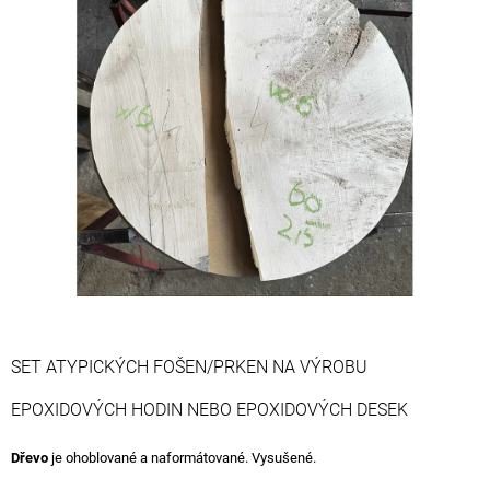
0,0
A
z
J
5
hvězdiček.
Í
T
?
HLEDAT
D
O
SET ATYPICKÝCH FOŠEN/PRKEN NA VÝROBU
P
O
EPOXIDOVÝCH HODIN NEBO EPOXIDOVÝCH DESEK
R
U
Dřevo
je ohoblované a naformátované. Vysušené.
Č
U