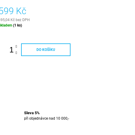
599 Kč
495,04 Kč bez DPH
Měrná
Skladem
(1 ks)
ena:
DO KOŠÍKU
Sleva 5%
při objednávce nad 10 000,-