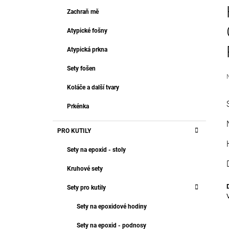
T
2 999 Kč
R
Zachraň mě
E
A
G
Atypické fošny
O
N
R
N
Atypická prkna
I
Í
E
Sety fošen
P
A
Koláče a další tvary
N
j
Prkénka
0
E
z
L
PRO KUTILY
h
Sety na epoxid - stoly
Kruhové sety
Sety pro kutily
Sety na epoxidové hodiny
Sety na epoxid - podnosy