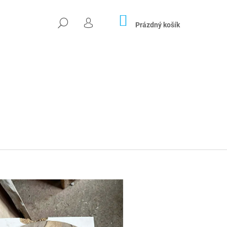
NÁKUPNÍ
HLEDAT
KOŠÍK
Prázdný košík
PŘIHLÁŠENÍ
Následující
DOVÁ PRYSKYŘICE