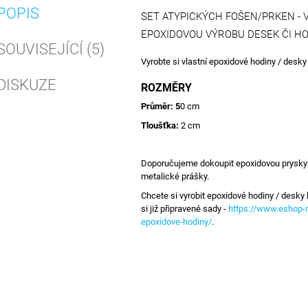
POPIS
SET ATYPICKÝCH FOŠEN/PRKEN -
EPOXIDOVOU VÝROBU DESEK ČI HO
SOUVISEJÍCÍ (5)
Vyrobte si vlastní epoxidové hodiny / desky
DISKUZE
ROZMĚRY
Průměr: 5
0 cm
Tloušťka:
2 cm
Doporučujeme dokoupit epoxidovou pryskyři
metalické prášky.
Chcete si vyrobit epoxidové hodiny / desky 
si již připravené sady -
https://www.eshop-m
epoxidove-hodiny/
.