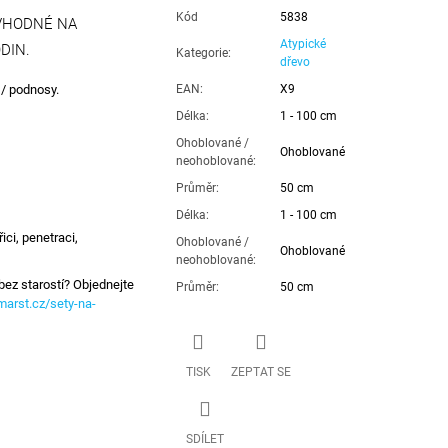
Kód
5838
 VHODNÉ NA
Atypické
DIN.
Kategorie
:
dřevo
 / podnosy.
EAN
:
X9
Délka
:
1 - 100 cm
Ohoblované /
Ohoblované
neohoblované
:
Průměr
:
50 cm
Délka
:
1 - 100 cm
ci, penetraci,
Ohoblované /
Ohoblované
neohoblované
:
bez starostí? Objednejte
Průměr
:
50 cm
arst.cz/sety-na-
TISK
ZEPTAT SE
SDÍLET