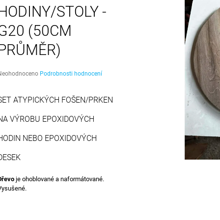
EDGE
499 Kč
HODINY/STOLY -
1 390 Kč
G20 (50CM
PRŮMĚR)
Průměrné
Neohodnoceno
Podrobnosti hodnocení
hodnocení
produktu
SET ATYPICKÝCH FOŠEN/PRKEN
e
,0
NA VÝROBU EPOXIDOVÝCH
5
vězdiček.
HODIN NEBO EPOXIDOVÝCH
DESEK
Dřevo
je ohoblované a naformátované.
Vysušené.