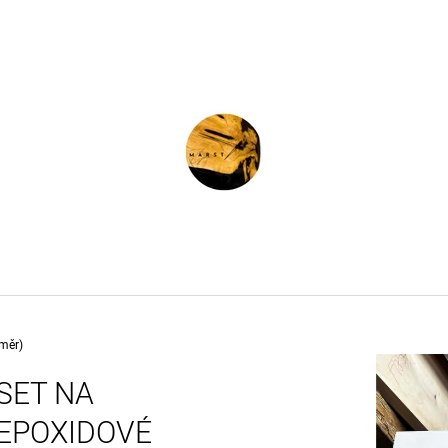
CO POTŘEBUJETE NAJÍT?
HLEDAT
DOPORUČUJEME
ůměr)
SET NA
EPOXIDOVÉ
ATYPICKÉ HODINY KAŠTAN - CHESTNUT
E-BOOK - EPOXI