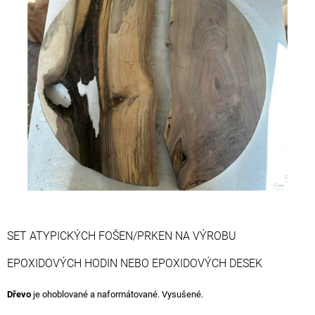
0,0
A
z
J
5
hvězdiček.
Í
T
?
HLEDAT
D
O
SET ATYPICKÝCH FOŠEN/PRKEN NA VÝROBU
P
O
EPOXIDOVÝCH HODIN NEBO EPOXIDOVÝCH DESEK
R
U
Dřevo
je ohoblované a naformátované. Vysušené.
Č
U