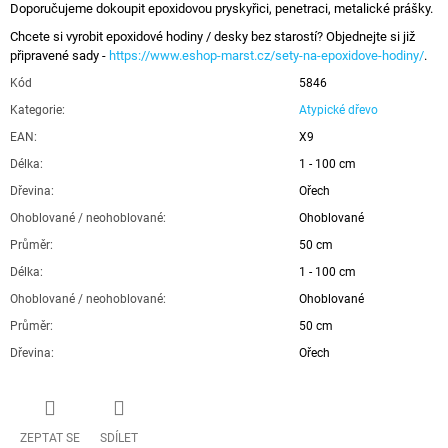
Doporučujeme dokoupit epoxidovou pryskyřici, penetraci, metalické prášky.
Chcete si vyrobit epoxidové hodiny / desky bez starostí? Objednejte si již
připravené sady -
https://www.eshop-marst.cz/sety-na-epoxidove-hodiny/
.
Kód
5846
Kategorie
:
Atypické dřevo
EAN
:
X9
Délka
:
1 - 100 cm
Dřevina
:
Ořech
Ohoblované / neohoblované
:
Ohoblované
Průměr
:
50 cm
Délka
:
1 - 100 cm
Ohoblované / neohoblované
:
Ohoblované
Průměr
:
50 cm
Dřevina
:
Ořech
ZEPTAT SE
SDÍLET