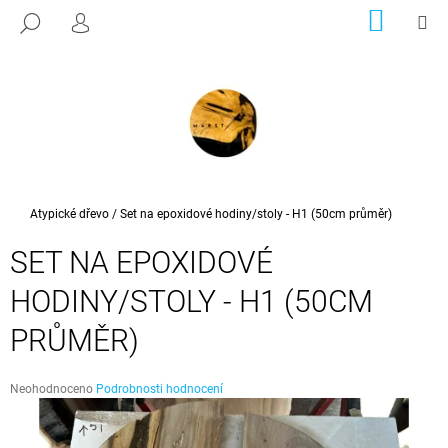
K
Přejít
NÁKUP
M
HLEDAT
na
KOŠÍK
PŘIHLÁŠENÍ
O
ZPĚT
ZPĚT
obsah
Š
Í
C
K
O
P
O
T
Domů
Atypické dřevo
/
Set na epoxidové hodiny/stoly - H1 (50cm průměr)
Ř
SET NA EPOXIDOVÉ
E
B
HODINY/STOLY - H1 (50CM
U
PRŮMĚR)
J
E
Průměrné
T
Neohodnoceno
Podrobnosti hodnocení
hodnocení
E
produktu
N
je