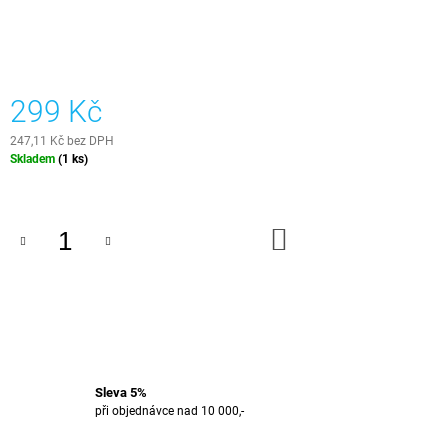
J
E
M
E
299 Kč
E-
BOOK
247,11 Kč bez DPH
-
Měrná
Skladem
(1 ks)
EPOXIDOVÁ
cena:
PRYSKYŘICE
499
Kč
DO
KOŠÍKU
Sleva 5%
při objednávce nad 10 000,-