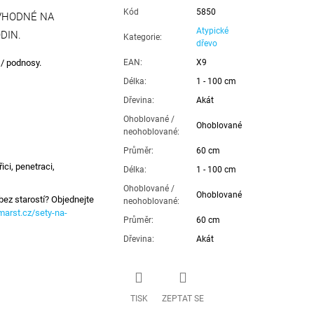
Kód
5850
 VHODNÉ NA
Atypické
DIN.
Kategorie
:
dřevo
 / podnosy.
EAN
:
X9
Délka
:
1 - 100 cm
Dřevina
:
Akát
Ohoblované /
Ohoblované
neohoblované
:
Průměr
:
60 cm
ci, penetraci,
Délka
:
1 - 100 cm
Ohoblované /
Ohoblované
bez starostí? Objednejte
neohoblované
:
arst.cz/sety-na-
Průměr
:
60 cm
Dřevina
:
Akát
TISK
ZEPTAT SE