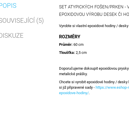
POPIS
SET ATYPICKÝCH FOŠEN/PRKEN -
EPOXIDOVOU VÝROBU DESEK ČI HO
SOUVISEJÍCÍ (5)
Vyrobte si vlastní epoxidové hodiny / desky
DISKUZE
ROZMĚRY
Průměr:
60 cm
Tloušťka:
2,5 cm
Doporučujeme dokoupit epoxidovou pryskyři
metalické prášky.
Chcete si vyrobit epoxidové hodiny / desky 
si již připravené sady -
https://www.eshop-m
epoxidove-hodiny/
.