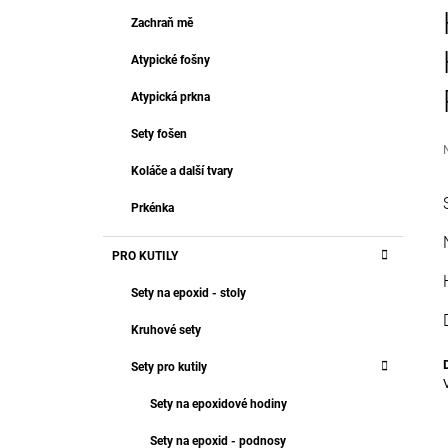
T
499 Kč
R
Zachraň mě
E
A
G
Atypické fošny
O
N
R
N
Atypická prkna
I
Í
E
Sety fošen
P
A
Koláče a další tvary
N
j
Prkénka
0
E
z
L
PRO KUTILY
h
Sety na epoxid - stoly
Kruhové sety
Sety pro kutily
Sety na epoxidové hodiny
Sety na epoxid - podnosy