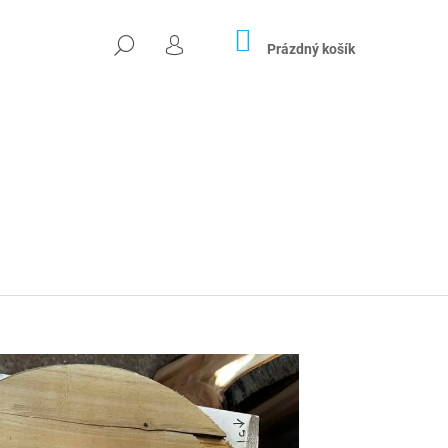
NÁKUPNÍ
HLEDAT
KOŠÍK
Prázdný košík
PŘIHLÁŠENÍ
Následující
ÁLNÍ STOLEK