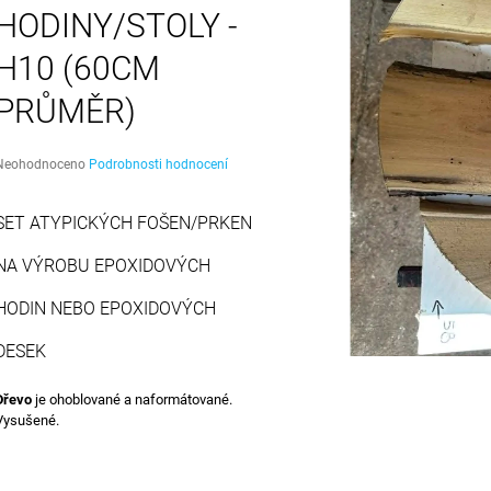
2 349 Kč
6 600 Kč
HODINY/STOLY -
H10 (60CM
PRŮMĚR)
Průměrné
Neohodnoceno
Podrobnosti hodnocení
hodnocení
produktu
SET ATYPICKÝCH FOŠEN/PRKEN
e
,0
NA VÝROBU EPOXIDOVÝCH
5
vězdiček.
HODIN NEBO EPOXIDOVÝCH
DESEK
Dřevo
je ohoblované a naformátované.
Vysušené.