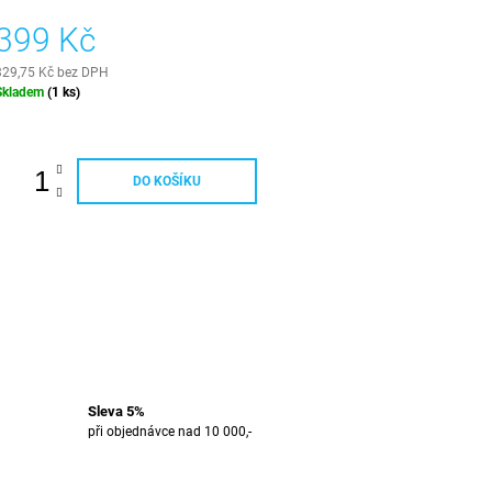
399 Kč
329,75 Kč bez DPH
Měrná
Skladem
(1 ks)
ena:
DO KOŠÍKU
Sleva 5%
při objednávce nad 10 000,-