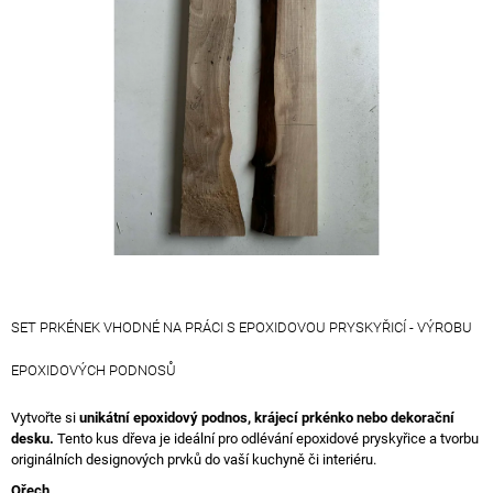
5
A
hvězdiček.
J
Í
T
?
HLEDAT
SET PRKÉNEK VHODNÉ NA PRÁCI S EPOXIDOVOU PRYSKYŘICÍ - VÝROBU
D
O
EPOXIDOVÝCH PODNOSŮ
P
O
Vytvořte si
unikátní epoxidový podnos, krájecí prkénko nebo dekorační
R
desku.
Tento kus dřeva je ideální pro odlévání epoxidové pryskyřice a tvorbu
U
originálních designových prvků do vaší kuchyně či interiéru.
Č
U
Ořech.