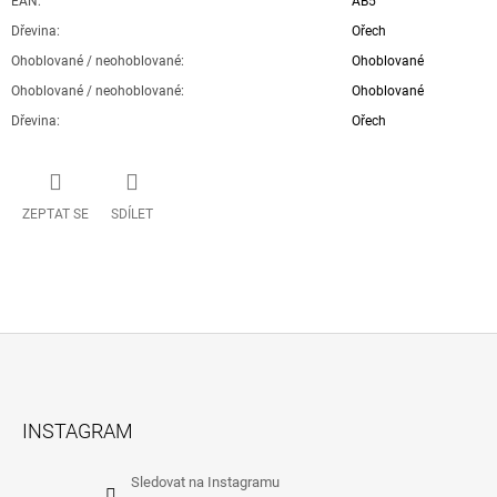
EAN
:
AB5
Dřevina
:
Ořech
Ohoblované / neohoblované
:
Ohoblované
Ohoblované / neohoblované
:
Ohoblované
Dřevina
:
Ořech
ZEPTAT SE
SDÍLET
Z
Á
INSTAGRAM
P
A
Sledovat na Instagramu