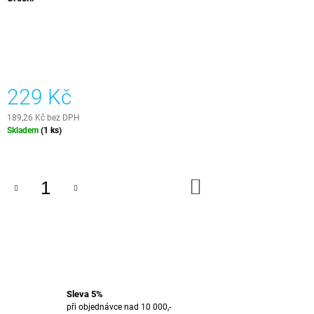
J
E
M
E
ATYPICKÉ
229 Kč
HODINY
KAŠTAN
-
189,26 Kč bez DPH
CHESTNUT
Měrná
Skladem
(1 ks)
EDGE
cena:
1
390
DO
Kč
KOŠÍKU
Sleva 5%
při objednávce nad 10 000,-