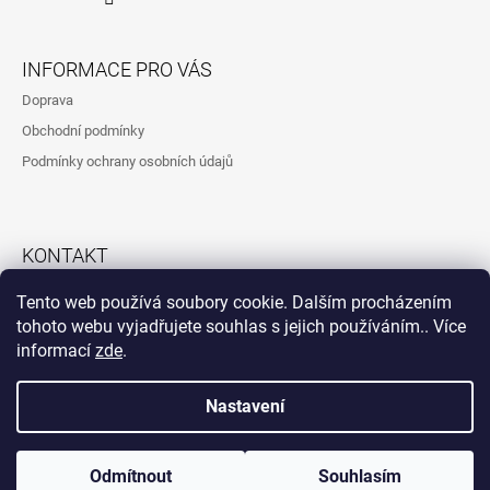
T
Í
INFORMACE PRO VÁS
Doprava
Obchodní podmínky
Podmínky ochrany osobních údajů
KONTAKT
792323260
Tento web používá soubory cookie. Dalším procházením
tohoto webu vyjadřujete souhlas s jejich používáním.. Více
informací
zde
.
Instagram
Nastavení
Vytvořil Shoptet
© 2026 Atypické fošny Marst. Všechna práva
Odmítnout
Souhlasím
vyhrazena.