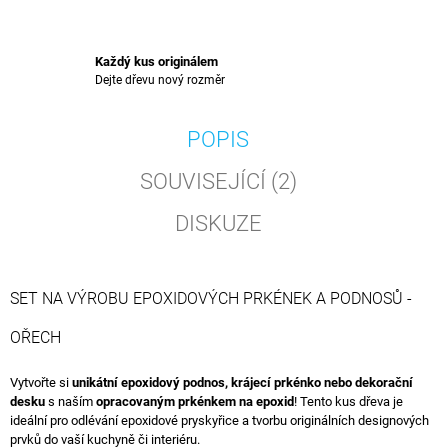
Každý kus originálem
Dejte dřevu nový rozměr
POPIS
SOUVISEJÍCÍ (2)
DISKUZE
SET NA VÝROBU EPOXIDOVÝCH PRKÉNEK A PODNOSŮ -
OŘECH
Vytvořte si
unikátní epoxidový podnos, krájecí prkénko nebo dekorační
desku
s naším
opracovaným prkénkem na epoxid
! Tento kus dřeva je
ideální pro odlévání epoxidové pryskyřice a tvorbu originálních designových
prvků do vaší kuchyně či interiéru.