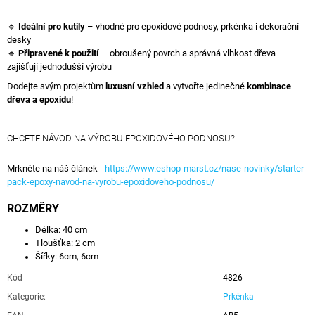
🔹
Ideální pro kutily
– vhodné pro epoxidové podnosy, prkénka i dekorační
desky
🔹
Připravené k použití
– obroušený povrch a správná vlhkost dřeva
zajišťují jednodušší výrobu
Dodejte svým projektům
luxusní vzhled
a vytvořte jedinečné
kombinace
dřeva a epoxidu
!
CHCETE NÁVOD NA VÝROBU EPOXIDOVÉHO PODNOSU?
Mrkněte na náš článek -
https://www.eshop-marst.cz/nase-novinky/starter-
pack-epoxy-navod-na-vyrobu-epoxidoveho-podnosu/
ROZMĚRY
Délka: 40 cm
Tloušťka: 2 cm
Šířky: 6cm, 6cm
Kód
4826
Kategorie
:
Prkénka