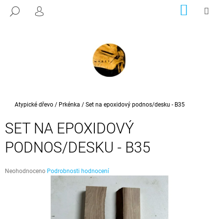
K
Přejít
NÁKUP
M
HLEDAT
na
KOŠÍK
PŘIHLÁŠENÍ
O
ZPĚT
ZPĚT
obsah
Š
Í
C
K
O
P
O
T
Domů
Atypické dřevo
/
Prkénka
/
Set na epoxidový podnos/desku - B35
Ř
SET NA EPOXIDOVÝ
E
B
PODNOS/DESKU - B35
U
J
Průměrné
Neohodnoceno
Podrobnosti hodnocení
E
hodnocení
produktu
T
je
E
0,0
z
N