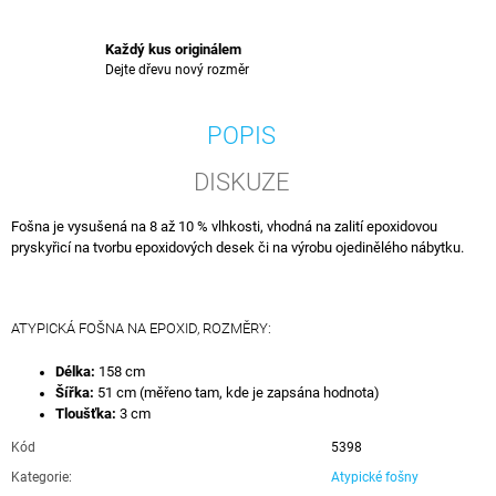
Každý kus originálem
Dejte dřevu nový rozměr
POPIS
DISKUZE
Fošna je vysušená na 8 až 10 % vlhkosti, vhodná na zalití epoxidovou
pryskyřicí na tvorbu epoxidových desek či na výrobu ojedinělého nábytku.
ATYPICKÁ FOŠNA NA EPOXID, ROZMĚRY:
Délka:
158 cm
Šířka:
51 cm (měřeno tam, kde je zapsána hodnota)
Tloušťka:
3 cm
Kód
5398
Kategorie
:
Atypické fošny