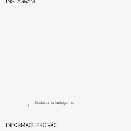
INSTAGRAM
P
A
T
Í
Sledovat na Instagramu
INFORMACE PRO VÁS