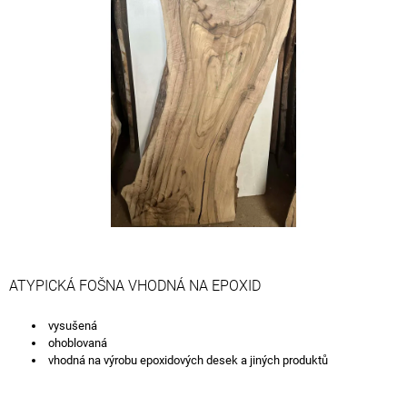
z
A
5
J
hvězdiček.
Í
T
?
HLEDAT
D
ATYPICKÁ FOŠNA VHODNÁ NA EPOXID
O
P
vysušená
O
ohoblovaná
R
vhodná na výrobu epoxidových desek a jiných produktů
U
Č
U