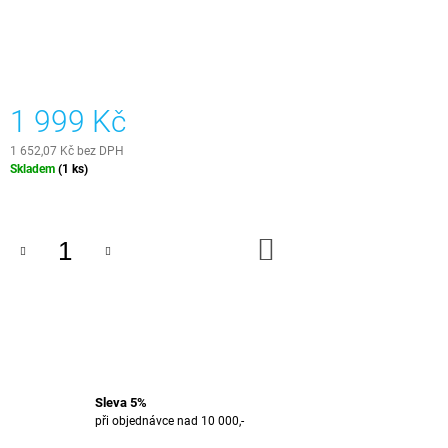
J
E
M
E
1 999 Kč
E-
BOOK
-
1 652,07 Kč bez DPH
EPOXIDOVÁ
Měrná
Skladem
(1 ks)
PRYSKYŘICE
cena:
499
Kč
DO
KOŠÍKU
Sleva 5%
při objednávce nad 10 000,-