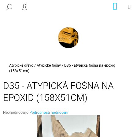
K
Přejít
NÁKUP
M
HLEDAT
na
KOŠÍK
PŘIHLÁŠENÍ
O
ZPĚT
ZPĚT
obsah
Š
Í
C
K
O
P
O
T
Domů
Atypické dřevo
/
Atypické fošny
/
D35 - atypická fošna na epoxid
(158x51cm)
Ř
E
D35 - ATYPICKÁ FOŠNA NA
B
EPOXID (158X51CM)
U
J
E
Průměrné
Neohodnoceno
Podrobnosti hodnocení
hodnocení
T
produktu
E
je
0,0
N