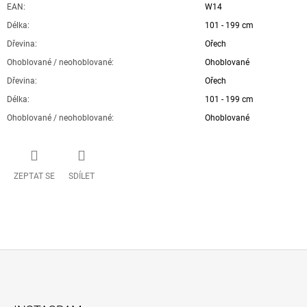
EAN
:
W14
Délka
:
101 - 199 cm
Dřevina
:
Ořech
Ohoblované / neohoblované
:
Ohoblované
Dřevina
:
Ořech
Délka
:
101 - 199 cm
Ohoblované / neohoblované
:
Ohoblované
ZEPTAT SE
SDÍLET
Z
Á