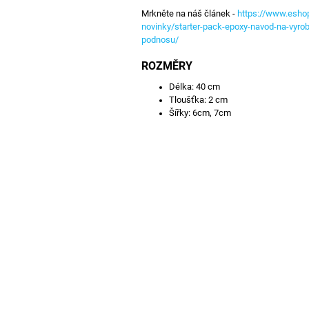
Mrkněte na náš článek -
https://www.esho
novinky/starter-pack-epoxy-navod-na-vyro
podnosu/
ROZMĚRY
Délka: 40 cm
Tloušťka: 2 cm
Šířky: 6cm, 7cm