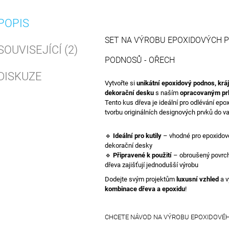
POPIS
SET NA VÝROBU EPOXIDOVÝCH 
SOUVISEJÍCÍ (2)
PODNOSŮ - OŘECH
DISKUZE
Vytvořte si
unikátní epoxidový podnos, krá
dekorační desku
s naším
opracovaným pr
Tento kus dřeva je ideální pro odlévání epo
tvorbu originálních designových prvků do vaš
🔹
Ideální pro kutily
– vhodné pro epoxidové
dekorační desky
🔹
Připravené k použití
– obroušený povrch
dřeva zajišťují jednodušší výrobu
Dodejte svým projektům
luxusní vzhled
a v
kombinace dřeva a epoxidu
!
CHCETE NÁVOD NA VÝROBU EPOXIDOVÉ