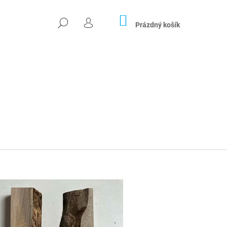
NÁKUPNÍ
HLEDAT
KOŠÍK
Prázdný košík
PŘIHLÁŠENÍ
Následující
ÁLNÍ STOLEK