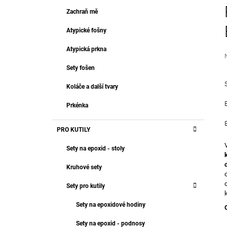
T
499 Kč
R
Zachraň mě
E
A
G
Atypické fošny
O
N
R
N
Atypická prkna
I
Í
E
Sety fošen
P
j
A
Koláče a další tvary
0
N
z
Prkénka
E
h
L
PRO KUTILY
Sety na epoxid - stoly
Kruhové sety
Sety pro kutily
Sety na epoxidové hodiny
Sety na epoxid - podnosy