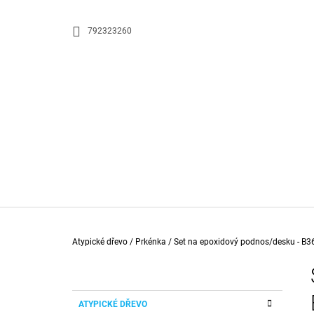
K
Přejít
na
O
ZPĚT
ZPĚT
792323260
obsah
DO
DO
Š
OBCHODU
OBCHODU
Í
K
Domů
Atypické dřevo
/
Prkénka
/
Set na epoxidový podnos/desku - B3
P
O
S
K
Přeskočit
E-BOOK - EPOXIDOVÁ PRYSKYŘICE
ATYPICKÉ DŘEVO
T
A
kategorie