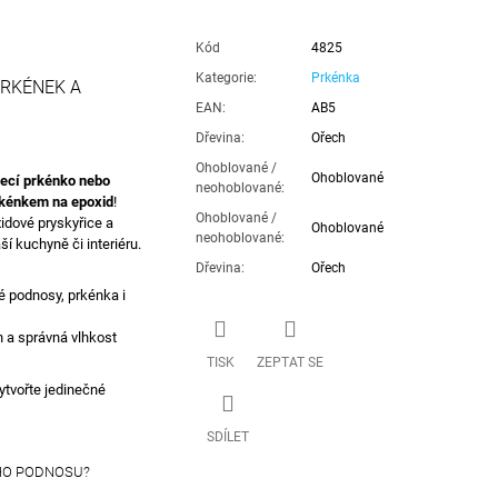
Kód
4825
Kategorie
:
Prkénka
PRKÉNEK A
EAN
:
AB5
Dřevina
:
Ořech
Ohoblované /
Ohoblované
jecí prkénko nebo
neohoblované
:
kénkem na epoxid
!
Ohoblované /
xidové pryskyřice a
Ohoblované
neohoblované
:
í kuchyně či interiéru.
Dřevina
:
Ořech
 podnosy, prkénka i
 a správná vlhkost
TISK
ZEPTAT SE
ytvořte jedinečné
SDÍLET
HO PODNOSU?