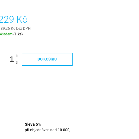
229 Kč
189,26 Kč bez DPH
Měrná
Skladem
(1 ks)
ena:
DO KOŠÍKU
Sleva 5%
při objednávce nad 10 000,-