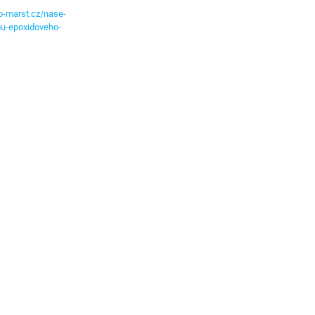
p-marst.cz/nase-
bu-epoxidoveho-