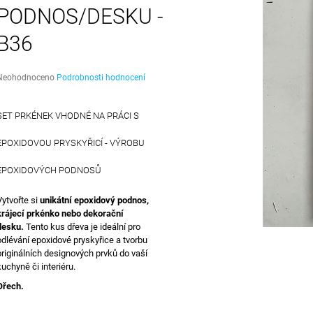
2 349 Kč
6 600 Kč
PODNOS/DESKU -
B36
Průměrné
Neohodnoceno
Podrobnosti hodnocení
hodnocení
produktu
e
SET PRKÉNEK VHODNÉ NA PRÁCI S
,0
EPOXIDOVOU PRYSKYŘICÍ - VÝROBU
5
vězdiček.
EPOXIDOVÝCH PODNOSŮ
Vytvořte si
unikátní epoxidový podnos,
krájecí prkénko nebo dekorační
desku.
Tento kus dřeva je ideální pro
odlévání epoxidové pryskyřice a tvorbu
originálních designových prvků do vaší
kuchyně či interiéru.
Ořech.